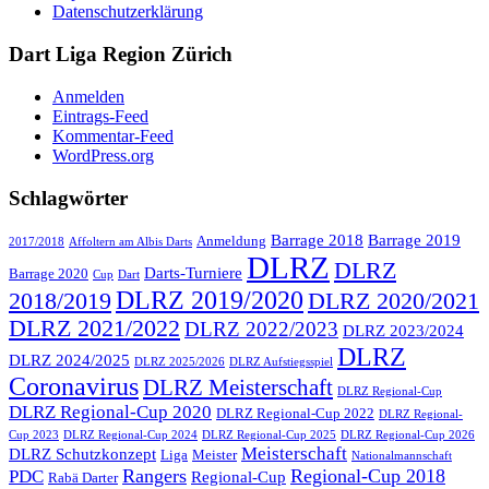
Datenschutzerklärung
Dart Liga Region Zürich
Anmelden
Eintrags-Feed
Kommentar-Feed
WordPress.org
Schlagwörter
Barrage 2018
Barrage 2019
Anmeldung
2017/2018
Affoltern am Albis Darts
DLRZ
DLRZ
Darts-Turniere
Barrage 2020
Cup
Dart
DLRZ 2019/2020
2018/2019
DLRZ 2020/2021
DLRZ 2021/2022
DLRZ 2022/2023
DLRZ 2023/2024
DLRZ
DLRZ 2024/2025
DLRZ 2025/2026
DLRZ Aufstiegsspiel
Coronavirus
DLRZ Meisterschaft
DLRZ Regional-Cup
DLRZ Regional-Cup 2020
DLRZ Regional-Cup 2022
DLRZ Regional-
Cup 2023
DLRZ Regional-Cup 2024
DLRZ Regional-Cup 2025
DLRZ Regional-Cup 2026
Meisterschaft
DLRZ Schutzkonzept
Liga
Meister
Nationalmannschaft
Rangers
Regional-Cup 2018
PDC
Regional-Cup
Rabä Darter