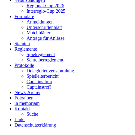
Veranstaltungen
Regional-Cup 2026
Interregio-Cup 2025
Formulare
Anmeldungen
Unterschriftenblatt
Matchblätter
Anträge für Anlässe
Statuten
Reglemente
Spielreglement
Schreiberreglement
Protokolle
Delegiertenversammlung
Spielleiterbericht
Captains Info
Captainstreff
News-Archiv
Fotoalben
in memoriam
Kontakt
Suche
Links
Datenschutzerklärung