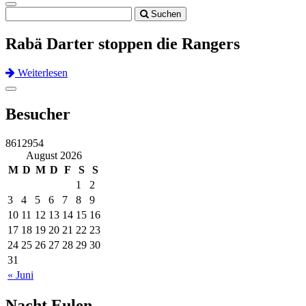
Toggle
Suchen
navigation
Rabä Darter stoppen die Rangers
Weiterlesen
Previous
Next
Toggle
navigation
Besucher
8612954
August 2026
M
D
M
D
F
S
S
1
2
3
4
5
6
7
8
9
10
11
12
13
14
15
16
17
18
19
20
21
22
23
24
25
26
27
28
29
30
31
« Juni
Nacht Eulen