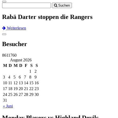
Toggle
Suchen
navigation
Rabä Darter stoppen die Rangers
Weiterlesen
Previous
Next
Toggle
navigation
Besucher
8611760
August 2026
M
D
M
D
F
S
S
1
2
3
4
5
6
7
8
9
10
11
12
13
14
15
16
17
18
19
20
21
22
23
24
25
26
27
28
29
30
31
« Juni
Monday Players vs Highland Devils