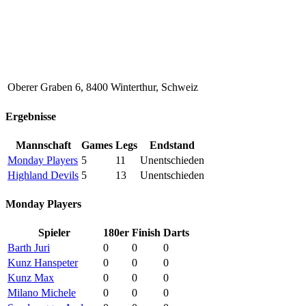
Oberer Graben 6, 8400 Winterthur, Schweiz
Ergebnisse
Mannschaft
Games
Legs
Endstand
Monday Players
5
11
Unentschieden
Highland Devils
5
13
Unentschieden
Monday Players
Spieler
180er
Finish
Darts
Barth Juri
0
0
0
Kunz Hanspeter
0
0
0
Kunz Max
0
0
0
Milano Michele
0
0
0