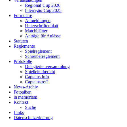
Veranstaltungen
Regional-Cup 2026
Interregio-Cup 2025
Formulare
Anmeldungen
Unterschriftenblatt
Matchblätter
Anträge für Anlässe
Statuten
Reglemente
Spielreglement
Schreiberreglement
Protokolle
Delegiertenversammlung
Spielleiterbericht
Captains Info
Captainstreff
News-Archiv
Fotoalben
in memoriam
Kontakt
Suche
Links
Datenschutzerklärung