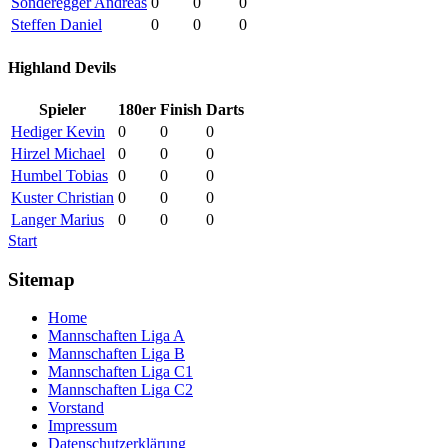
Sonderegger Andreas
0
0
0
Steffen Daniel
0
0
0
Highland Devils
Spieler
180er
Finish
Darts
Hediger Kevin
0
0
0
Hirzel Michael
0
0
0
Humbel Tobias
0
0
0
Kuster Christian
0
0
0
Langer Marius
0
0
0
Start
Sitemap
Home
Mannschaften Liga A
Mannschaften Liga B
Mannschaften Liga C1
Mannschaften Liga C2
Vorstand
Impressum
Datenschutzerklärung