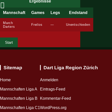
Ergebnisse
Mannschaft
Games
Legs
Endstand
March
Freilos
—
Unentschieden
Darters
Start
Sitemap
Dart Liga Region Zürich
Home
Anmelden
Mannschaften Liga A
Eintrags-Feed
Mannschaften Liga B
Kommentar-Feed
Mannschaften Liga C1
WordPress.org