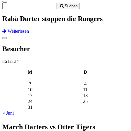
Toggle
Suchen
navigation
Rabä Darter stoppen die Rangers
Weiterlesen
Previous
Next
Toggle
navigation
Besucher
8612134
M
D
3
4
10
11
17
18
24
25
31
« Juni
March Darters vs Otter Tigers