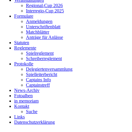
Veranstaltungen
Regional-Cup 2026
Interregio-Cup 2025
Formulare
Anmeldungen
Unterschriftenblatt
Matchblätter
Anträge für Anlässe
Statuten
Reglemente
Spielreglement
Schreiberreglement
Protokolle
Delegiertenversammlung
Spielleiterbericht
Captains Info
Captainstreff
News-Archiv
Fotoalben
in memoriam
Kontakt
Suche
Links
Datenschutzerklärung