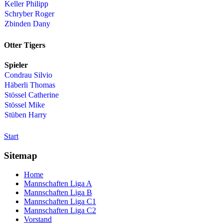
Keller Philipp
Schryber Roger
Zbinden Dany
Otter Tigers
Spieler
Condrau Silvio
Häberli Thomas
Stössel Catherine
Stössel Mike
Stüben Harry
Start
Sitemap
Home
Mannschaften Liga A
Mannschaften Liga B
Mannschaften Liga C1
Mannschaften Liga C2
Vorstand