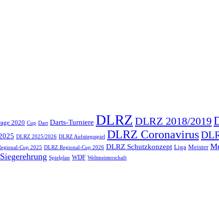
DLRZ
DLRZ 2018/2019
Darts-Turniere
rage 2020
Cup
Dart
DLRZ Coronavirus
DLR
2025
DLRZ 2025/2026
DLRZ Aufstiegsspiel
Me
DLRZ Schutzkonzept
Liga
Meister
egional-Cup 2025
DLRZ Regional-Cup 2026
Siegerehrung
WDF
Spielplan
Weltmeisterschaft