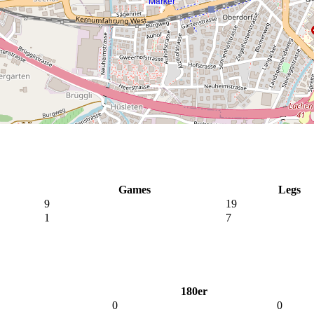
Games
Legs
9
19
1
7
180er
0
0