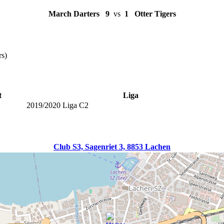
March Darters
9
vs
1
Otter Tigers
rs)
t
Liga
2019/2020 Liga C2
Club S3, Sagenriet 3, 8853 Lachen