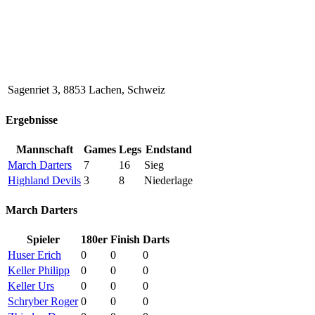
Sagenriet 3, 8853 Lachen, Schweiz
Ergebnisse
Mannschaft
Games
Legs
Endstand
March Darters
7
16
Sieg
Highland Devils
3
8
Niederlage
March Darters
Spieler
180er
Finish
Darts
Huser Erich
0
0
0
Keller Philipp
0
0
0
Keller Urs
0
0
0
Schryber Roger
0
0
0