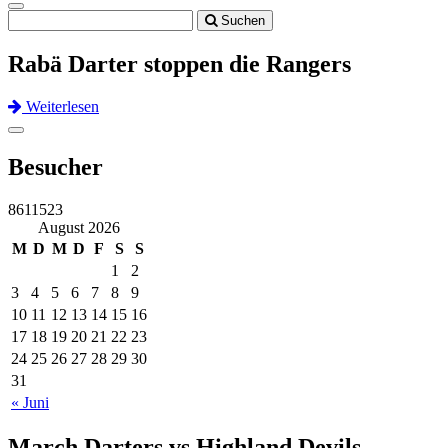
Toggle
Suchen
navigation
Rabä Darter stoppen die Rangers
Weiterlesen
Previous
Next
Toggle
navigation
Besucher
8611523
August 2026
M
D
M
D
F
S
S
1
2
3
4
5
6
7
8
9
10
11
12
13
14
15
16
17
18
19
20
21
22
23
24
25
26
27
28
29
30
31
« Juni
March Darters vs Highland Devils