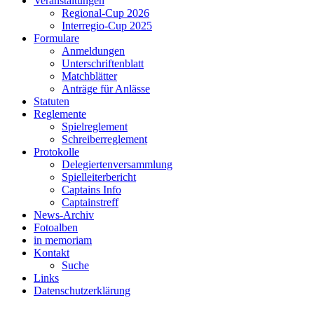
Veranstaltungen
Regional-Cup 2026
Interregio-Cup 2025
Formulare
Anmeldungen
Unterschriftenblatt
Matchblätter
Anträge für Anlässe
Statuten
Reglemente
Spielreglement
Schreiberreglement
Protokolle
Delegiertenversammlung
Spielleiterbericht
Captains Info
Captainstreff
News-Archiv
Fotoalben
in memoriam
Kontakt
Suche
Links
Datenschutzerklärung