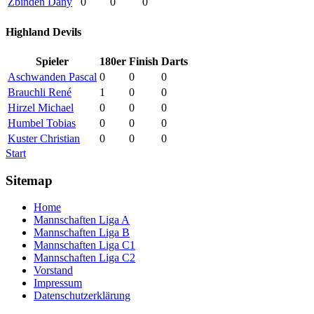
Zbinden Dany
0
0
0
Highland Devils
Spieler
180er
Finish
Darts
Aschwanden Pascal
0
0
0
Brauchli René
1
0
0
Hirzel Michael
0
0
0
Humbel Tobias
0
0
0
Kuster Christian
0
0
0
Start
Sitemap
Home
Mannschaften Liga A
Mannschaften Liga B
Mannschaften Liga C1
Mannschaften Liga C2
Vorstand
Impressum
Datenschutzerklärung