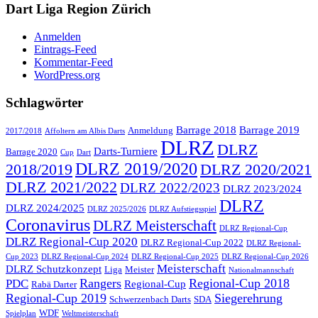
Dart Liga Region Zürich
Anmelden
Eintrags-Feed
Kommentar-Feed
WordPress.org
Schlagwörter
Barrage 2018
Barrage 2019
Anmeldung
2017/2018
Affoltern am Albis Darts
DLRZ
DLRZ
Darts-Turniere
Barrage 2020
Cup
Dart
DLRZ 2019/2020
2018/2019
DLRZ 2020/2021
DLRZ 2021/2022
DLRZ 2022/2023
DLRZ 2023/2024
DLRZ
DLRZ 2024/2025
DLRZ 2025/2026
DLRZ Aufstiegsspiel
Coronavirus
DLRZ Meisterschaft
DLRZ Regional-Cup
DLRZ Regional-Cup 2020
DLRZ Regional-Cup 2022
DLRZ Regional-
Cup 2023
DLRZ Regional-Cup 2024
DLRZ Regional-Cup 2025
DLRZ Regional-Cup 2026
Meisterschaft
DLRZ Schutzkonzept
Liga
Meister
Nationalmannschaft
Rangers
Regional-Cup 2018
PDC
Regional-Cup
Rabä Darter
Regional-Cup 2019
Siegerehrung
Schwerzenbach Darts
SDA
WDF
Spielplan
Weltmeisterschaft