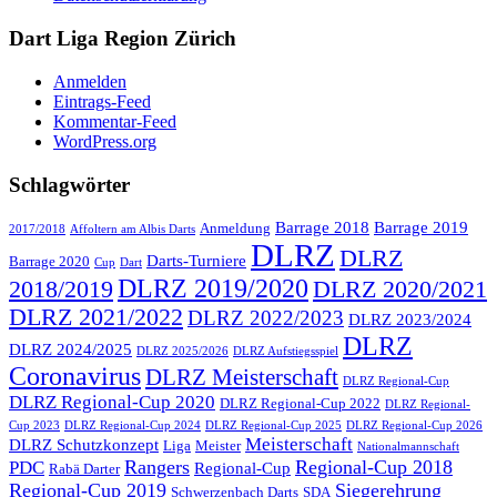
Dart Liga Region Zürich
Anmelden
Eintrags-Feed
Kommentar-Feed
WordPress.org
Schlagwörter
Barrage 2018
Barrage 2019
Anmeldung
2017/2018
Affoltern am Albis Darts
DLRZ
DLRZ
Darts-Turniere
Barrage 2020
Cup
Dart
DLRZ 2019/2020
2018/2019
DLRZ 2020/2021
DLRZ 2021/2022
DLRZ 2022/2023
DLRZ 2023/2024
DLRZ
DLRZ 2024/2025
DLRZ 2025/2026
DLRZ Aufstiegsspiel
Coronavirus
DLRZ Meisterschaft
DLRZ Regional-Cup
DLRZ Regional-Cup 2020
DLRZ Regional-Cup 2022
DLRZ Regional-
Cup 2023
DLRZ Regional-Cup 2024
DLRZ Regional-Cup 2025
DLRZ Regional-Cup 2026
Meisterschaft
DLRZ Schutzkonzept
Liga
Meister
Nationalmannschaft
Rangers
Regional-Cup 2018
PDC
Regional-Cup
Rabä Darter
Regional-Cup 2019
Siegerehrung
Schwerzenbach Darts
SDA