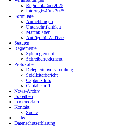
Veranstaltungen
Regional-Cup 2026
Interregio-Cup 2025
Formulare
Anmeldungen
Unterschriftenblatt
Matchblätter
Anträge für Anlässe
Statuten
Reglemente
Spielreglement
Schreiberreglement
Protokolle
Delegiertenversammlung
Spielleiterbericht
Captains Info
Captainstreff
News-Archiv
Fotoalben
in memoriam
Kontakt
Suche
Links
Datenschutzerklärung