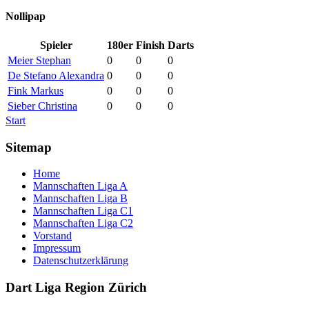
Nollipap
Spieler
180er
Finish
Darts
Meier Stephan
0
0
0
De Stefano Alexandra
0
0
0
Fink Markus
0
0
0
Sieber Christina
0
0
0
Start
Sitemap
Home
Mannschaften Liga A
Mannschaften Liga B
Mannschaften Liga C1
Mannschaften Liga C2
Vorstand
Impressum
Datenschutzerklärung
Dart Liga Region Zürich