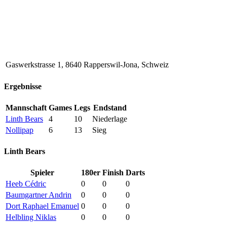
Gaswerkstrasse 1, 8640 Rapperswil-Jona, Schweiz
Ergebnisse
Mannschaft
Games
Legs
Endstand
Linth Bears
4
10
Niederlage
Nollipap
6
13
Sieg
Linth Bears
Spieler
180er
Finish
Darts
Heeb Cédric
0
0
0
Baumgartner Andrin
0
0
0
Dort Raphael Emanuel
0
0
0
Helbling Niklas
0
0
0