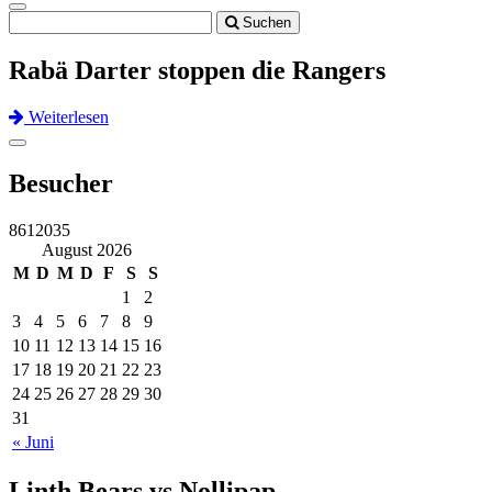
Toggle
Suchen
navigation
Rabä Darter stoppen die Rangers
Weiterlesen
Previous
Next
Toggle
navigation
Besucher
8612035
August 2026
M
D
M
D
F
S
S
1
2
3
4
5
6
7
8
9
10
11
12
13
14
15
16
17
18
19
20
21
22
23
24
25
26
27
28
29
30
31
« Juni
Linth Bears vs Nollipap