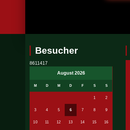
Besucher
8611417
August 2026
M
D
M
D
F
S
S
1
2
3
4
5
6
7
8
9
10
11
12
13
14
15
16