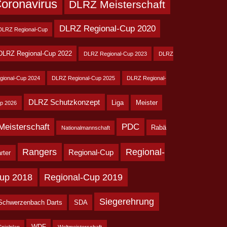
oronavirus
DLRZ Meisterschaft
DLRZ Regional-Cup 2020
DLRZ Regional-Cup
DLRZ Regional-Cup 2022
DLRZ Regional-Cup 2023
DLRZ
gional-Cup 2024
DLRZ Regional-Cup 2025
DLRZ Regional-
DLRZ Schutzkonzept
Liga
Meister
p 2026
Meisterschaft
PDC
Rabä
Nationalmannschaft
Rangers
Regional-
Regional-Cup
rter
up 2018
Regional-Cup 2019
Siegerehrung
Schwerzenbach Darts
SDA
WDF
Spielplan
Weltmeisterschaft