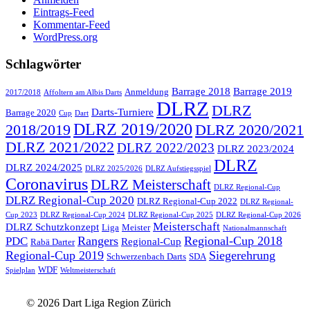
Eintrags-Feed
Kommentar-Feed
WordPress.org
Schlagwörter
Barrage 2018
Barrage 2019
Anmeldung
2017/2018
Affoltern am Albis Darts
DLRZ
DLRZ
Darts-Turniere
Barrage 2020
Cup
Dart
DLRZ 2019/2020
2018/2019
DLRZ 2020/2021
DLRZ 2021/2022
DLRZ 2022/2023
DLRZ 2023/2024
DLRZ
DLRZ 2024/2025
DLRZ 2025/2026
DLRZ Aufstiegsspiel
Coronavirus
DLRZ Meisterschaft
DLRZ Regional-Cup
DLRZ Regional-Cup 2020
DLRZ Regional-Cup 2022
DLRZ Regional-
Cup 2023
DLRZ Regional-Cup 2024
DLRZ Regional-Cup 2025
DLRZ Regional-Cup 2026
Meisterschaft
DLRZ Schutzkonzept
Liga
Meister
Nationalmannschaft
Rangers
Regional-Cup 2018
PDC
Regional-Cup
Rabä Darter
Regional-Cup 2019
Siegerehrung
Schwerzenbach Darts
SDA
WDF
Spielplan
Weltmeisterschaft
© 2026 Dart Liga Region Zürich