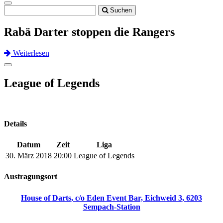
Toggle
Suchen
navigation
Rabä Darter stoppen die Rangers
Weiterlesen
Previous
Next
Toggle
navigation
League of Legends
Details
Datum
Zeit
Liga
30. März 2018
20:00
League of Legends
Austragungsort
House of Darts, c/o Eden Event Bar, Eichweid 3, 6203
Sempach-Station