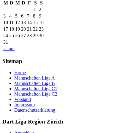
M
D
M
D
F
S
S
1
2
3
4
5
6
7
8
9
10
11
12
13
14
15
16
17
18
19
20
21
22
23
24
25
26
27
28
29
30
31
« Juni
Sitemap
Home
Mannschaften Liga A
Mannschaften Liga B
Mannschaften Liga C1
Mannschaften Liga C2
Vorstand
Impressum
Datenschutzerklärung
Dart Liga Region Zürich
Anmelden