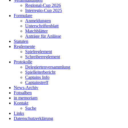
Veranstaltungen
Regional-Cup 2026
Interregio-Cup 2025
Formulare
Anmeldungen
Unterschriftenblatt
Matchblätter
Anträge für Anlässe
Statuten
Reglemente
Spielreglement
Schreiberreglement
Protokolle
Delegiertenversammlung
Spielleiterbericht
Captains Info
Captainstreff
News-Archiv
Fotoalben
in memoriam
Kontakt
Suche
Links
Datenschutzerklärung