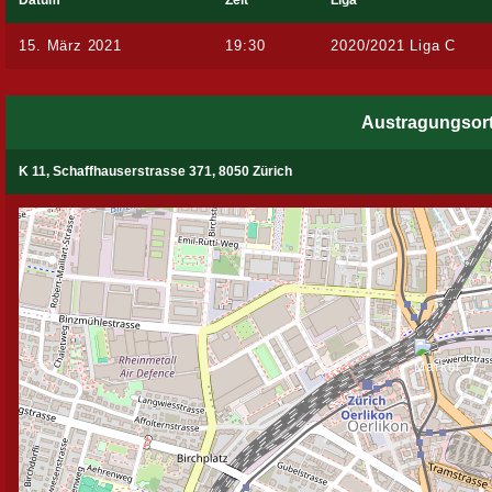
Datum
Zeit
Liga
15. März 2021
19:30
2020/2021 Liga C
Austragungsor
K 11, Schaffhauserstrasse 371, 8050 Zürich