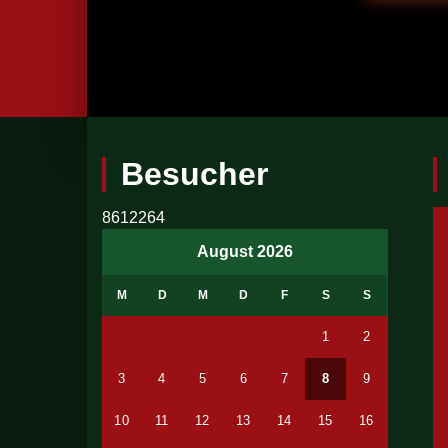
Besucher
8612264
August 2026
M
D
M
D
F
S
S
1
2
3
4
5
6
7
8
9
10
11
12
13
14
15
16