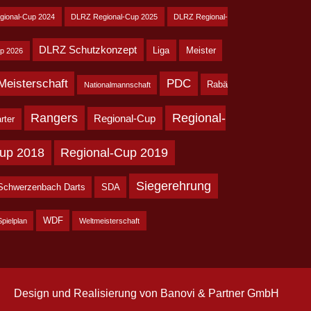
gional-Cup 2024
DLRZ Regional-Cup 2025
DLRZ Regional-
DLRZ Schutzkonzept
Liga
Meister
p 2026
Meisterschaft
PDC
Rabä
Nationalmannschaft
Rangers
Regional-
Regional-Cup
rter
up 2018
Regional-Cup 2019
Siegerehrung
Schwerzenbach Darts
SDA
WDF
Spielplan
Weltmeisterschaft
Design und Realisierung von
Banovi & Partner GmbH