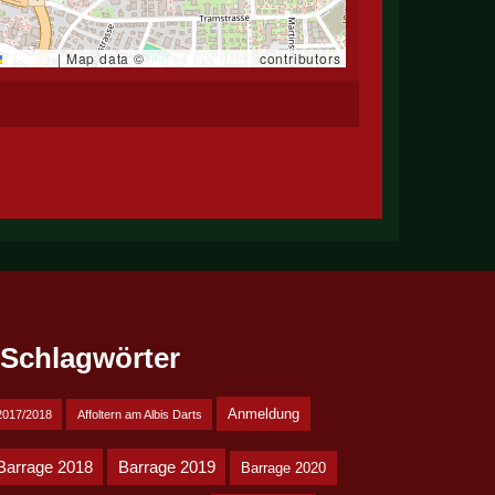
Leaflet
|
Map data ©
OpenStreetMap
contributors
Schlagwörter
Anmeldung
2017/2018
Affoltern am Albis Darts
Barrage 2018
Barrage 2019
Barrage 2020