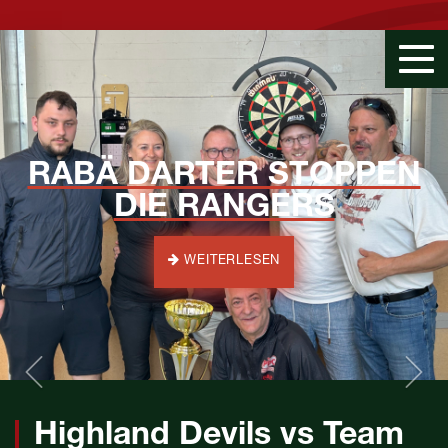
Togg
navi
RABÄ DARTER STOPPEN
DIE RANGERS
Previous
WEITERLESEN
Highland Devils vs Team