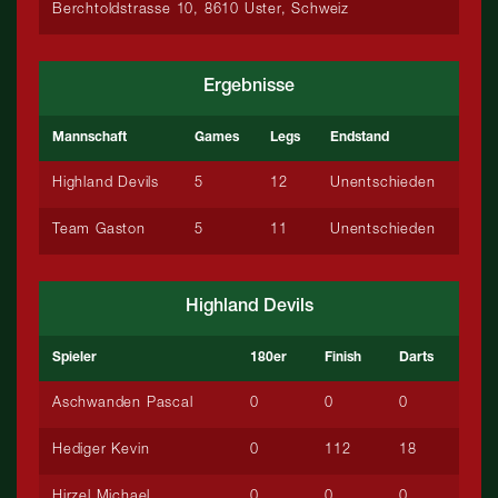
Berchtoldstrasse 10, 8610 Uster, Schweiz
Ergebnisse
Mannschaft
Games
Legs
Endstand
Highland Devils
5
12
Unentschieden
Team Gaston
5
11
Unentschieden
Highland Devils
Spieler
180er
Finish
Darts
Aschwanden Pascal
0
0
0
Hediger Kevin
0
112
18
Hirzel Michael
0
0
0