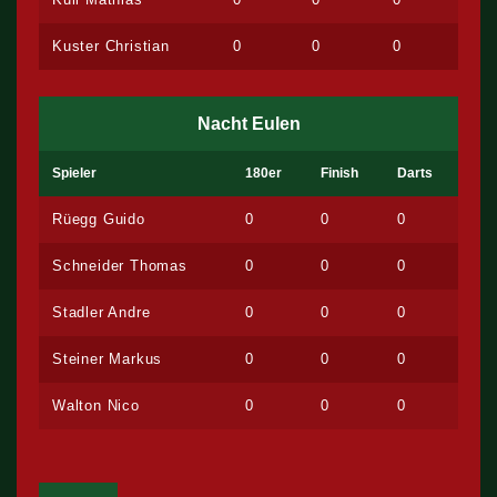
Kuster Christian
0
0
0
Nacht Eulen
Spieler
180er
Finish
Darts
Rüegg Guido
0
0
0
Schneider Thomas
0
0
0
Stadler Andre
0
0
0
Steiner Markus
0
0
0
Walton Nico
0
0
0