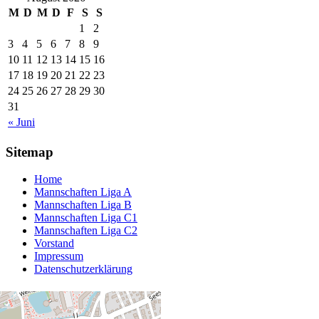
M
D
M
D
F
S
S
1
2
3
4
5
6
7
8
9
10
11
12
13
14
15
16
17
18
19
20
21
22
23
24
25
26
27
28
29
30
31
« Juni
Sitemap
Home
Mannschaften Liga A
Mannschaften Liga B
Mannschaften Liga C1
Mannschaften Liga C2
Vorstand
Impressum
Datenschutzerklärung
Dart Liga Region Zürich