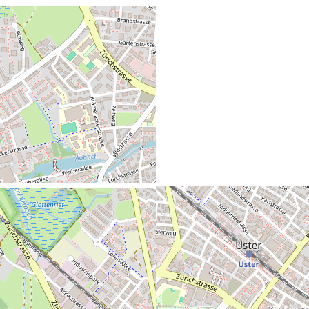
Berchtoldstrasse 10, 8610 Uster, Schweiz
Ergebnisse
Mannschaft
Games
Legs
Endstand
Highland Devils
5
13
Unentschieden
Nacht Eulen
5
13
Unentschieden