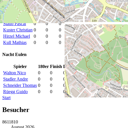
Highland Devils
Spieler
180er
Finish
Darts
Staub Pascal
0
0
0
Kuster Christian
0
0
0
Hirzel Michael
0
0
0
Kull Mathias
0
0
0
Nacht Eulen
Spieler
180er
Finish
Darts
Walton Nico
0
0
0
Stadler Andre
0
0
0
Schneider Thomas
0
0
0
Rüegg Guido
0
0
0
Start
Besucher
8611810
August 2026