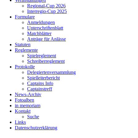
Veranstaltungen
Regional-Cup 2026
Interregio-Cup 2025
Formulare
Anmeldungen
Unterschriftenblatt
Matchblätter
Anträge für Anlässe
Statuten
Reglemente
Spielreglement
Schreiberreglement
Protokolle
Delegiertenversammlung
Spielleiterbericht
Captains Info
Captainstreff
News-Archiv
Fotoalben
in memoriam
Kontakt
Suche
Links
Datenschutzerklärung