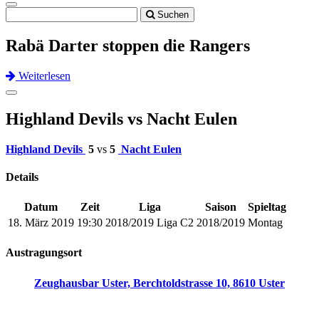
Toggle
Suchen
navigation
Rabä Darter stoppen die Rangers
Weiterlesen
Previous
Next
Toggle
navigation
Highland Devils vs Nacht Eulen
Highland Devils
5
vs
5
Nacht Eulen
Details
Datum
Zeit
Liga
Saison
Spieltag
18. März 2019
19:30
2018/2019 Liga C2
2018/2019
Montag
Austragungsort
Zeughausbar Uster, Berchtoldstrasse 10, 8610 Uster