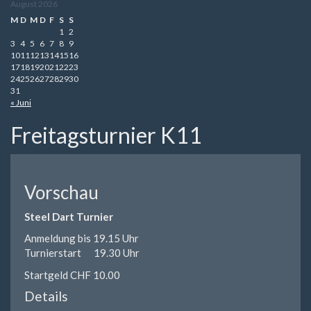
August 2026
M
D
M
D
F
S
S
1
2
3
4
5
6
7
8
9
10
11
12
13
14
15
16
17
18
19
20
21
22
23
24
25
26
27
28
29
30
31
« Juni
Freitagsturnier K11
Vorschau
Steel Dart Turnier
Anmeldung bis 19.15 Uhr
Turnierstart 19.30 Uhr
Startgeld CHF 10.00
Details