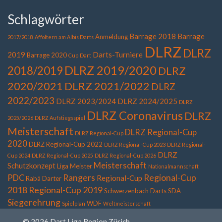
Schlagwörter
Barrage 2018
Barrage
Anmeldung
2017/2018
Affoltern am Albis Darts
DLRZ
DLRZ
2019
Darts-Turniere
Barrage 2020
Cup
Dart
DLRZ 2019/2020
2018/2019
DLRZ
2020/2021
DLRZ 2021/2022
DLRZ
2022/2023
DLRZ 2023/2024
DLRZ 2024/2025
DLRZ
DLRZ Coronavirus
DLRZ
2025/2026
DLRZ Aufstiegsspiel
Meisterschaft
DLRZ Regional-Cup
DLRZ Regional-Cup
2020
DLRZ Regional-Cup 2022
DLRZ Regional-Cup 2023
DLRZ Regional-
DLRZ
Cup 2024
DLRZ Regional-Cup 2025
DLRZ Regional-Cup 2026
Meisterschaft
Schutzkonzept
Liga
Meister
Nationalmannschaft
Rangers
Regional-Cup
PDC
Regional-Cup
Rabä Darter
2018
Regional-Cup 2019
Schwerzenbach Darts
SDA
Siegerehrung
WDF
Spielplan
Weltmeisterschaft
© 2026 Dart Liga Region Zürich