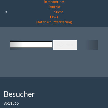
in memoriam
RABÄ DARTER
Kontakt
Suche
STOPPEN DIE
Links
RANGERS
Datenschutzerklärung
Togg
Weiterlesen
navig
Previous
Next
Suchen
Toggle
navigat
Besucher
8611565