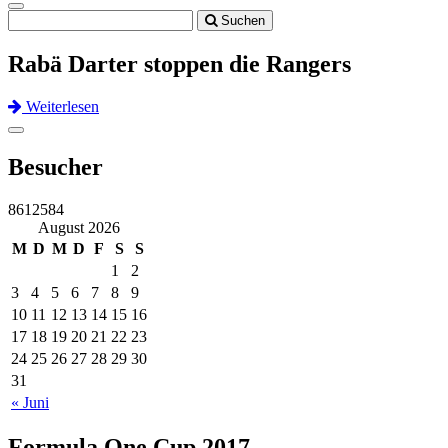
Toggle
Suchen
navigation
Rabä Darter stoppen die Rangers
Weiterlesen
Previous
Next
Toggle
navigation
Besucher
8612584
August 2026
M
D
M
D
F
S
S
1
2
3
4
5
6
7
8
9
10
11
12
13
14
15
16
17
18
19
20
21
22
23
24
25
26
27
28
29
30
31
« Juni
Formula One Cup 2017