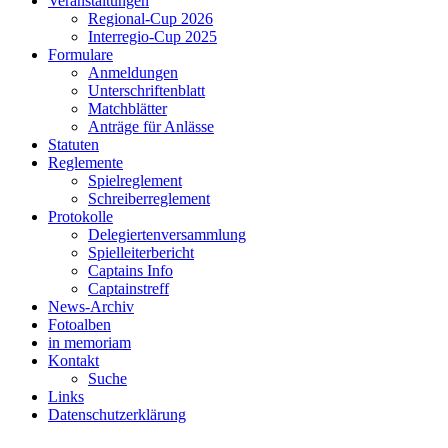
Veranstaltungen
Regional-Cup 2026
Interregio-Cup 2025
Formulare
Anmeldungen
Unterschriftenblatt
Matchblätter
Anträge für Anlässe
Statuten
Reglemente
Spielreglement
Schreiberreglement
Protokolle
Delegiertenversammlung
Spielleiterbericht
Captains Info
Captainstreff
News-Archiv
Fotoalben
in memoriam
Kontakt
Suche
Links
Datenschutzerklärung