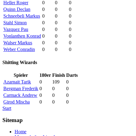
Heller Roger
0
0
0
Quinn Declan
0
0
0
Schneebeli Markus
0
0
0
Stahl Simon
0
0
0
Vazquez Pau
0
0
0
Vonlanthen Konrad
0
0
0
Walser Markus
0
0
0
Weber Conradin
0
0
0
Shitting Wizards
Spieler
180er
Finish
Darts
Azarnait Tarik
0
109
0
Bergman Frederik
0
0
0
Carmack Andrew
0
0
0
Girod Mischa
0
0
0
Start
Sitemap
Home