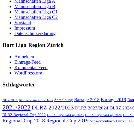
Mannschaften Liga A
Mannschaften Liga B
Mannschaften Liga C1
Mannschaften Liga C2
Vorstand
Impressum
Datenschutzerklärung
Dart Liga Region Zürich
Anmelden
Eintrags-Feed
Kommentar-Feed
WordPress.org
Schlagwörter
Barrage 2018
Barrage 2019
Anmeldung
Bar
2017/2018
Affoltern am Albis Darts
2021/2022
DLRZ 2022/2023
DLRZ 2023/2024
DLRZ 2024/
DLRZ Regional-Cup 2022
DLRZ Regional-Cup 2023
DLRZ Regional-Cup 2024
DLRZ R
Regional-Cup 2018
Regional-Cup 2019
Schwerzenbach Darts
SDA