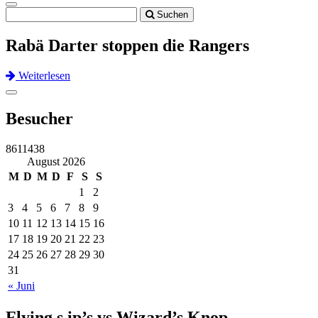
Toggle
Suchen
navigation
Rabä Darter stoppen die Rangers
Weiterlesen
Previous
Next
Toggle
navigation
Besucher
8611438
August 2026
M
D
M
D
F
S
S
1
2
3
4
5
6
7
8
9
10
11
12
13
14
15
16
17
18
19
20
21
22
23
24
25
26
27
28
29
30
31
« Juni
Flying s.ip’s vs Wizard’s Knop