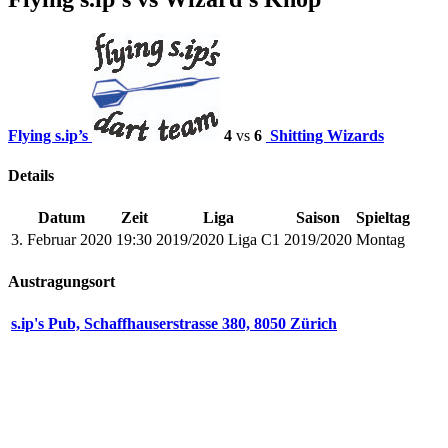
Flying s.ip’s
4
vs
6
Shitting Wizards
Details
Datum
Zeit
Liga
Saison
Spieltag
3. Februar 2020
19:30
2019/2020 Liga C1
2019/2020
Montag
Austragungsort
s.ip's Pub, Schaffhauserstrasse 380, 8050 Zürich