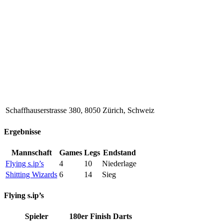
Schaffhauserstrasse 380, 8050 Zürich, Schweiz
Ergebnisse
Mannschaft
Games
Legs
Endstand
Flying s.ip’s
4
10
Niederlage
Shitting Wizards
6
14
Sieg
Flying s.ip’s
Spieler
180er
Finish
Darts