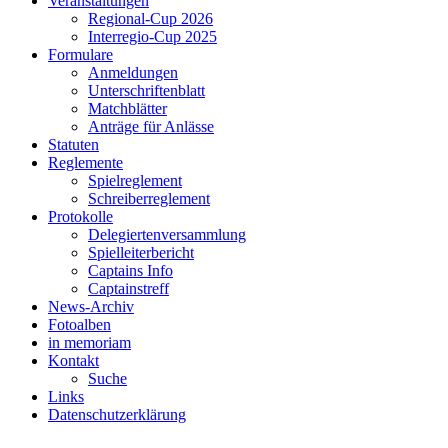
Veranstaltungen
Regional-Cup 2026
Interregio-Cup 2025
Formulare
Anmeldungen
Unterschriftenblatt
Matchblätter
Anträge für Anlässe
Statuten
Reglemente
Spielreglement
Schreiberreglement
Protokolle
Delegiertenversammlung
Spielleiterbericht
Captains Info
Captainstreff
News-Archiv
Fotoalben
in memoriam
Kontakt
Suche
Links
Datenschutzerklärung