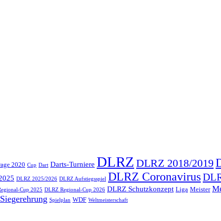
DLRZ
DLRZ 2018/2019
Darts-Turniere
rage 2020
Cup
Dart
DLRZ Coronavirus
DLR
2025
DLRZ 2025/2026
DLRZ Aufstiegsspiel
Me
DLRZ Schutzkonzept
Liga
Meister
egional-Cup 2025
DLRZ Regional-Cup 2026
Siegerehrung
WDF
Spielplan
Weltmeisterschaft