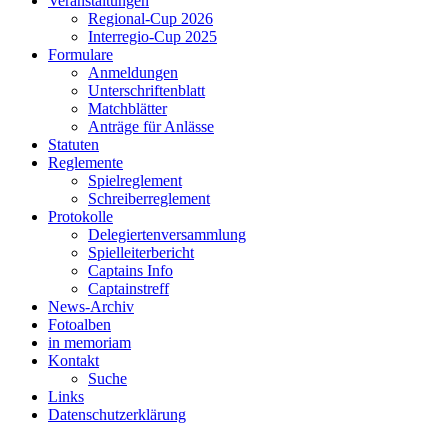
Veranstaltungen
Regional-Cup 2026
Interregio-Cup 2025
Formulare
Anmeldungen
Unterschriftenblatt
Matchblätter
Anträge für Anlässe
Statuten
Reglemente
Spielreglement
Schreiberreglement
Protokolle
Delegiertenversammlung
Spielleiterbericht
Captains Info
Captainstreff
News-Archiv
Fotoalben
in memoriam
Kontakt
Suche
Links
Datenschutzerklärung