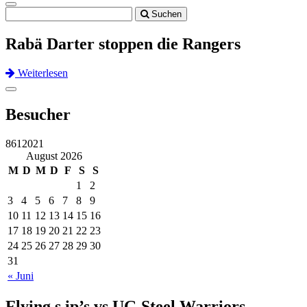
Toggle
Suchen
navigation
Rabä Darter stoppen die Rangers
Weiterlesen
Previous
Next
Toggle
navigation
Besucher
8612021
August 2026
M
D
M
D
F
S
S
1
2
3
4
5
6
7
8
9
10
11
12
13
14
15
16
17
18
19
20
21
22
23
24
25
26
27
28
29
30
31
« Juni
Flying s.ip’s vs UG Steel Warriors