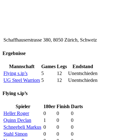
Schaffhauserstrasse 380, 8050 Zürich, Schweiz
Ergebnisse
Mannschaft
Games
Legs
Endstand
Flying s.ip’s
5
12
Unentschieden
UG Steel Warriors
5
12
Unentschieden
Flying s.ip’s
Spieler
180er
Finish
Darts
Heller Roger
0
0
0
Quinn Declan
1
0
0
Schneebeli Markus
0
0
0
Stahl Simon
0
0
0