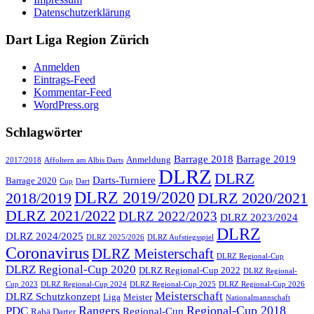
Datenschutzerklärung
Dart Liga Region Zürich
Anmelden
Eintrags-Feed
Kommentar-Feed
WordPress.org
Schlagwörter
Barrage 2018
Barrage 2019
Anmeldung
2017/2018
Affoltern am Albis Darts
DLRZ
DLRZ
Darts-Turniere
Barrage 2020
Cup
Dart
DLRZ 2019/2020
2018/2019
DLRZ 2020/2021
DLRZ 2021/2022
DLRZ 2022/2023
DLRZ 2023/2024
DLRZ
DLRZ 2024/2025
DLRZ 2025/2026
DLRZ Aufstiegsspiel
Coronavirus
DLRZ Meisterschaft
DLRZ Regional-Cup
DLRZ Regional-Cup 2020
DLRZ Regional-Cup 2022
DLRZ Regional-
Cup 2023
DLRZ Regional-Cup 2024
DLRZ Regional-Cup 2025
DLRZ Regional-Cup 2026
Meisterschaft
DLRZ Schutzkonzept
Liga
Meister
Nationalmannschaft
Rangers
Regional-Cup 2018
PDC
Regional-Cup
Rabä Darter