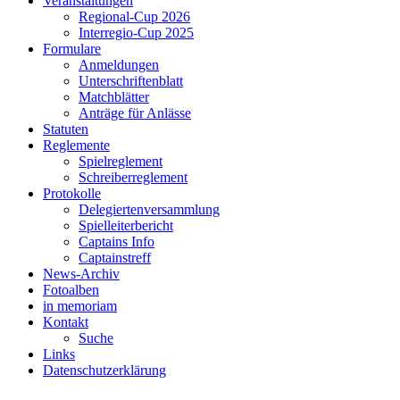
Veranstaltungen
Regional-Cup 2026
Interregio-Cup 2025
Formulare
Anmeldungen
Unterschriftenblatt
Matchblätter
Anträge für Anlässe
Statuten
Reglemente
Spielreglement
Schreiberreglement
Protokolle
Delegiertenversammlung
Spielleiterbericht
Captains Info
Captainstreff
News-Archiv
Fotoalben
in memoriam
Kontakt
Suche
Links
Datenschutzerklärung