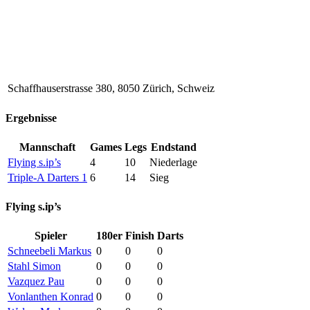
Schaffhauserstrasse 380, 8050 Zürich, Schweiz
Ergebnisse
Mannschaft
Games
Legs
Endstand
Flying s.ip’s
4
10
Niederlage
Triple-A Darters 1
6
14
Sieg
Flying s.ip’s
Spieler
180er
Finish
Darts
Schneebeli Markus
0
0
0
Stahl Simon
0
0
0
Vazquez Pau
0
0
0
Vonlanthen Konrad
0
0
0