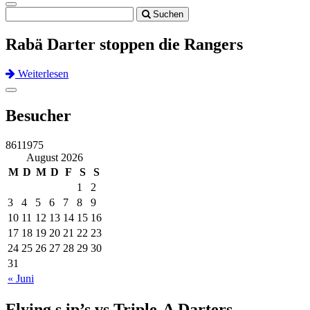
Toggle
Suchen
navigation
Rabä Darter stoppen die Rangers
Weiterlesen
Previous
Next
Toggle
navigation
Besucher
8611975
August 2026
M
D
M
D
F
S
S
1
2
3
4
5
6
7
8
9
10
11
12
13
14
15
16
17
18
19
20
21
22
23
24
25
26
27
28
29
30
31
« Juni
Flying s.ip’s vs Triple-A Darters