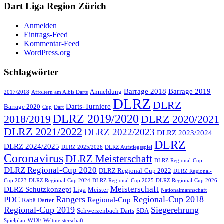
Dart Liga Region Zürich
Anmelden
Eintrags-Feed
Kommentar-Feed
WordPress.org
Schlagwörter
Barrage 2018
Barrage 2019
Anmeldung
2017/2018
Affoltern am Albis Darts
DLRZ
DLRZ
Darts-Turniere
Barrage 2020
Cup
Dart
DLRZ 2019/2020
2018/2019
DLRZ 2020/2021
DLRZ 2021/2022
DLRZ 2022/2023
DLRZ 2023/2024
DLRZ
DLRZ 2024/2025
DLRZ 2025/2026
DLRZ Aufstiegsspiel
Coronavirus
DLRZ Meisterschaft
DLRZ Regional-Cup
DLRZ Regional-Cup 2020
DLRZ Regional-Cup 2022
DLRZ Regional-
Cup 2023
DLRZ Regional-Cup 2024
DLRZ Regional-Cup 2025
DLRZ Regional-Cup 2026
Meisterschaft
DLRZ Schutzkonzept
Liga
Meister
Nationalmannschaft
Rangers
Regional-Cup 2018
PDC
Regional-Cup
Rabä Darter
Regional-Cup 2019
Siegerehrung
Schwerzenbach Darts
SDA
WDF
Spielplan
Weltmeisterschaft