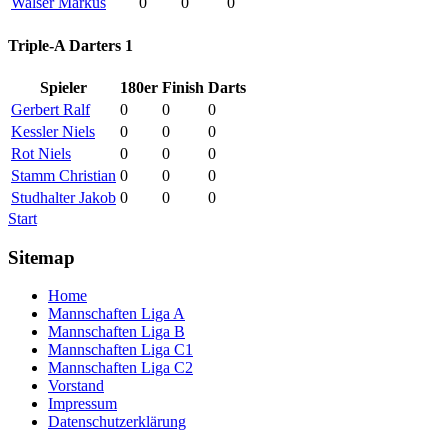
Walser Markus
0
0
0
Triple-A Darters 1
Spieler
180er
Finish
Darts
Gerbert Ralf
0
0
0
Kessler Niels
0
0
0
Rot Niels
0
0
0
Stamm Christian
0
0
0
Studhalter Jakob
0
0
0
Start
Sitemap
Home
Mannschaften Liga A
Mannschaften Liga B
Mannschaften Liga C1
Mannschaften Liga C2
Vorstand
Impressum
Datenschutzerklärung