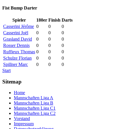
Fist Bump Darter
Spieler
180er
Finish
Darts
Casserini Jérôme
0
0
0
Casserini Joël
0
0
0
Grasland David
0
0
0
Rosser Dennis
0
0
0
Ruffieux Thomas
0
0
0
Schulze Florian
0
0
0
Spillner Marc
0
0
0
Start
Sitemap
Home
Mannschaften Liga A
Mannschaften Liga B
Mannschaften Liga C1
Mannschaften Liga C2
Vorstand
Impressum
Datenschutzerklärung