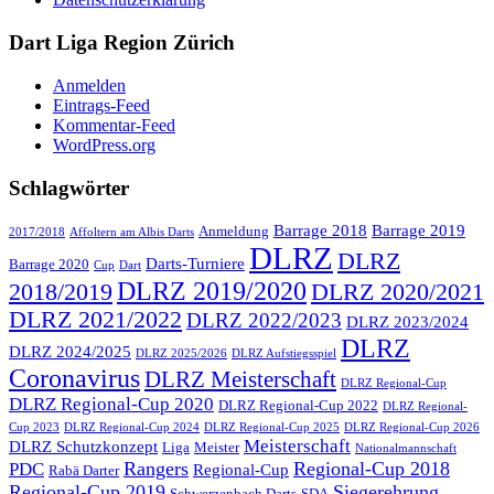
Dart Liga Region Zürich
Anmelden
Eintrags-Feed
Kommentar-Feed
WordPress.org
Schlagwörter
Barrage 2018
Barrage 2019
Anmeldung
2017/2018
Affoltern am Albis Darts
DLRZ
DLRZ
Darts-Turniere
Barrage 2020
Cup
Dart
DLRZ 2019/2020
2018/2019
DLRZ 2020/2021
DLRZ 2021/2022
DLRZ 2022/2023
DLRZ 2023/2024
DLRZ
DLRZ 2024/2025
DLRZ 2025/2026
DLRZ Aufstiegsspiel
Coronavirus
DLRZ Meisterschaft
DLRZ Regional-Cup
DLRZ Regional-Cup 2020
DLRZ Regional-Cup 2022
DLRZ Regional-
Cup 2023
DLRZ Regional-Cup 2024
DLRZ Regional-Cup 2025
DLRZ Regional-Cup 2026
Meisterschaft
DLRZ Schutzkonzept
Liga
Meister
Nationalmannschaft
Rangers
Regional-Cup 2018
PDC
Regional-Cup
Rabä Darter
Regional-Cup 2019
Siegerehrung
Schwerzenbach Darts
SDA