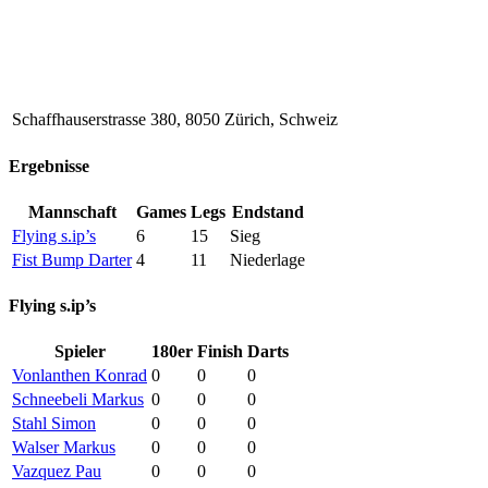
Schaffhauserstrasse 380, 8050 Zürich, Schweiz
Ergebnisse
Mannschaft
Games
Legs
Endstand
Flying s.ip’s
6
15
Sieg
Fist Bump Darter
4
11
Niederlage
Flying s.ip’s
Spieler
180er
Finish
Darts
Vonlanthen Konrad
0
0
0
Schneebeli Markus
0
0
0
Stahl Simon
0
0
0
Walser Markus
0
0
0
Vazquez Pau
0
0
0