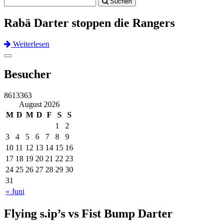
Suchen
navigation
Rabä Darter stoppen die Rangers
Weiterlesen
Previous
Next
Toggle
navigation
Besucher
8613363
August 2026
M
D
M
D
F
S
S
1
2
3
4
5
6
7
8
9
10
11
12
13
14
15
16
17
18
19
20
21
22
23
24
25
26
27
28
29
30
31
« Juni
Flying s.ip’s vs Fist Bump Darter