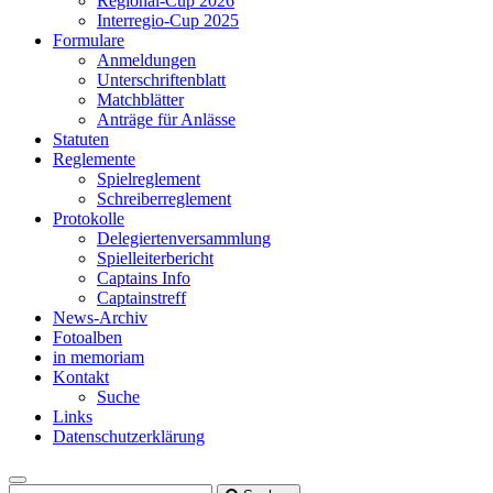
Regional-Cup 2026
Interregio-Cup 2025
Formulare
Anmeldungen
Unterschriftenblatt
Matchblätter
Anträge für Anlässe
Statuten
Reglemente
Spielreglement
Schreiberreglement
Protokolle
Delegiertenversammlung
Spielleiterbericht
Captains Info
Captainstreff
News-Archiv
Fotoalben
in memoriam
Kontakt
Suche
Links
Datenschutzerklärung
Toggle