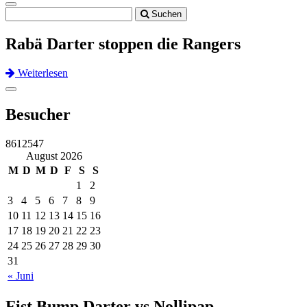
Toggle
Suchen
navigation
Rabä Darter stoppen die Rangers
Weiterlesen
Previous
Next
Toggle
navigation
Besucher
8612547
August 2026
M
D
M
D
F
S
S
1
2
3
4
5
6
7
8
9
10
11
12
13
14
15
16
17
18
19
20
21
22
23
24
25
26
27
28
29
30
31
« Juni
Fist Bump Darter vs Nollipap