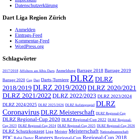
Datenschutzerklärung
Dart Liga Region Zürich
Anmelden
Eintrags-Feed
Kommentar-Feed
WordPress.org
Schlagwörter
Barrage 2018
Barrage 2019
Anmeldung
2017/2018
Affoltern am Albis Darts
DLRZ
DLRZ
Darts-Turniere
Barrage 2020
Cup
Dart
DLRZ 2019/2020
2018/2019
DLRZ 2020/2021
DLRZ 2021/2022
DLRZ 2022/2023
DLRZ 2023/2024
DLRZ
DLRZ 2024/2025
DLRZ 2025/2026
DLRZ Aufstiegsspiel
Coronavirus
DLRZ Meisterschaft
DLRZ Regional-Cup
DLRZ Regional-Cup 2020
DLRZ Regional-Cup 2022
DLRZ Regional-
Cup 2023
DLRZ Regional-Cup 2024
DLRZ Regional-Cup 2025
DLRZ Regional-Cup 2026
Meisterschaft
DLRZ Schutzkonzept
Liga
Meister
Nationalmannschaft
Rangers
Regional-Cup 2018
PDC
Regional-Cup
Rabä Darter