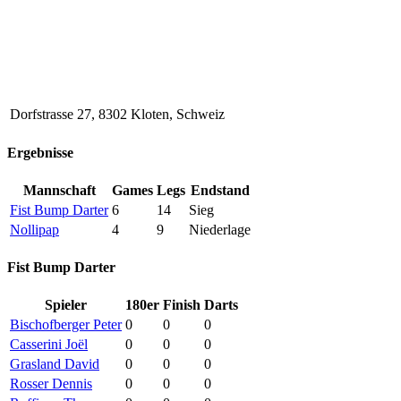
Dorfstrasse 27, 8302 Kloten, Schweiz
Ergebnisse
Mannschaft
Games
Legs
Endstand
Fist Bump Darter
6
14
Sieg
Nollipap
4
9
Niederlage
Fist Bump Darter
Spieler
180er
Finish
Darts
Bischofberger Peter
0
0
0
Casserini Joël
0
0
0
Grasland David
0
0
0
Rosser Dennis
0
0
0