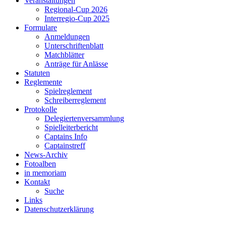
Veranstaltungen
Regional-Cup 2026
Interregio-Cup 2025
Formulare
Anmeldungen
Unterschriftenblatt
Matchblätter
Anträge für Anlässe
Statuten
Reglemente
Spielreglement
Schreiberreglement
Protokolle
Delegiertenversammlung
Spielleiterbericht
Captains Info
Captainstreff
News-Archiv
Fotoalben
in memoriam
Kontakt
Suche
Links
Datenschutzerklärung