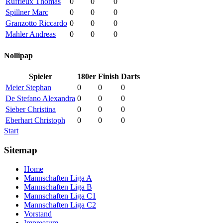
Ruffieux Thomas
0
0
0
Spillner Marc
0
0
0
Granzotto Riccardo
0
0
0
Mahler Andreas
0
0
0
Nollipap
Spieler
180er
Finish
Darts
Meier Stephan
0
0
0
De Stefano Alexandra
0
0
0
Sieber Christina
0
0
0
Eberhart Christoph
0
0
0
Start
Sitemap
Home
Mannschaften Liga A
Mannschaften Liga B
Mannschaften Liga C1
Mannschaften Liga C2
Vorstand
Impressum