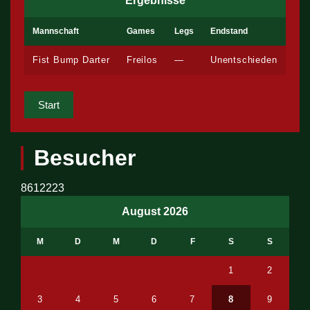
Ergebnisse
Mannschaft
Games
Legs
Endstand
Fist Bump Darter
Freilos
—
Unentschieden
Start
Besucher
8612223
August 2026
M
D
M
D
F
S
S
1
2
3
4
5
6
7
8
9