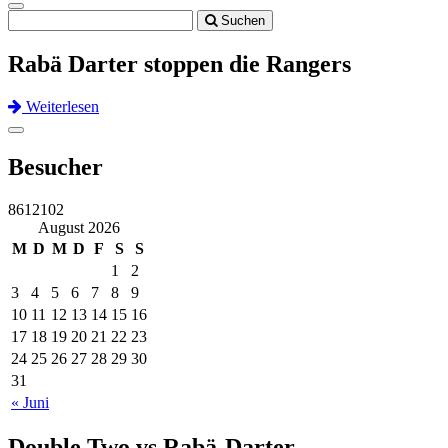
Toggle
Suchen
navigation
Rabä Darter stoppen die Rangers
Weiterlesen
Previous
Next
Toggle
navigation
Besucher
8612102
August 2026
M
D
M
D
F
S
S
1
2
3
4
5
6
7
8
9
10
11
12
13
14
15
16
17
18
19
20
21
22
23
24
25
26
27
28
29
30
31
« Juni
Double Two vs Rabä-Darter