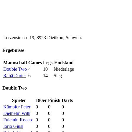
Lerzenstrasse 19, 8953 Dietikon, Schweiz
Ergebnisse
Mannschaft
Games
Legs
Endstand
Double Two
4
10
Niederlage
Rabä Darter
6
14
Sieg
Double Two
Spieler
180er
Finish
Darts
Kämpfer Peter
0
0
0
Diethelm Willi
0
0
0
Fulciniti Rocco
0
0
0
Iorio Giusi
0
0
0