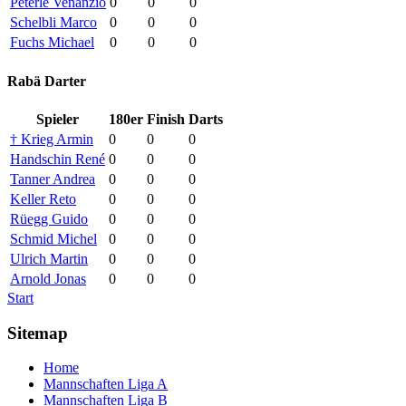
Peterle Venanzio
0
0
0
Schelbli Marco
0
0
0
Fuchs Michael
0
0
0
Rabä Darter
Spieler
180er
Finish
Darts
† Krieg Armin
0
0
0
Handschin René
0
0
0
Tanner Andrea
0
0
0
Keller Reto
0
0
0
Rüegg Guido
0
0
0
Schmid Michel
0
0
0
Ulrich Martin
0
0
0
Arnold Jonas
0
0
0
Start
Sitemap
Home
Mannschaften Liga A
Mannschaften Liga B