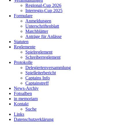
Veranstaltungen
Regional-Cup 2026
Interregio-Cup 2025
Formulare
Anmeldungen
Unterschriftenblatt
Matchblätter
Anträge für Anlässe
Statuten
Reglemente
Spielreglement
Schreiberreglement
Protokolle
Delegiertenversammlung
Spielleiterbericht
Captains Info
Captainstreff
News-Archiv
Fotoalben
in memoriam
Kontakt
Suche
Links
Datenschutzerklärung