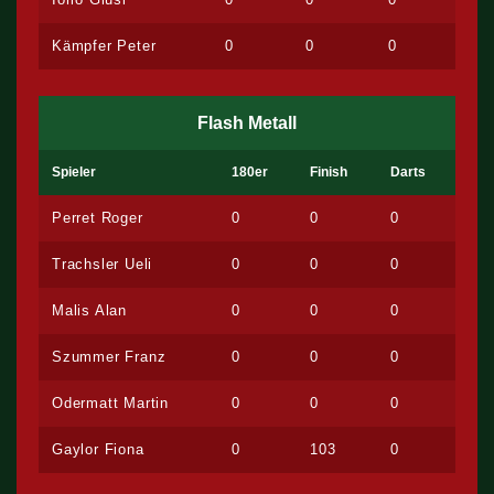
Kämpfer Peter
0
0
0
Flash Metall
Spieler
180er
Finish
Darts
Perret Roger
0
0
0
Trachsler Ueli
0
0
0
Malis Alan
0
0
0
Szummer Franz
0
0
0
Odermatt Martin
0
0
0
Gaylor Fiona
0
103
0