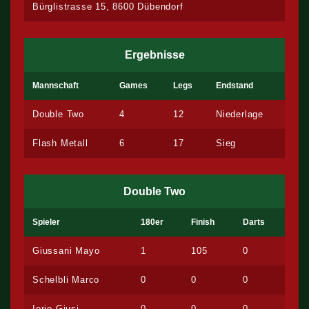
Bürglistrasse 15, 8600 Dübendorf
Ergebnisse
Mannschaft
Games
Legs
Endstand
Double Two
4
12
Niederlage
Flash Metall
6
17
Sieg
Double Two
Spieler
180er
Finish
Darts
Giussani Mayo
1
105
0
Schelbli Marco
0
0
0
Iorio Giusi
0
0
0