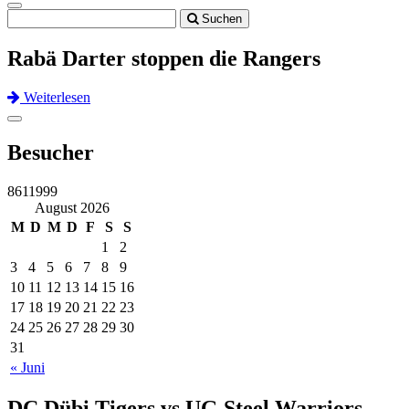
Toggle
Suchen
navigation
Rabä Darter stoppen die Rangers
Weiterlesen
Previous
Next
Toggle
navigation
Besucher
8611999
August 2026
M
D
M
D
F
S
S
1
2
3
4
5
6
7
8
9
10
11
12
13
14
15
16
17
18
19
20
21
22
23
24
25
26
27
28
29
30
31
« Juni
DC Dübi Tigers vs UG Steel Warriors