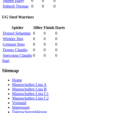
Stüben Harry
0
0
0
Häberli Thomas
0
0
0
UG Steel Warriors
Spieler
180er
Finish
Darts
Donzel Sebastian
0
0
0
Winkler Jürg
0
0
0
Gebauer Ingo
0
0
0
Donno Claudio
0
0
0
Specogna Claudio
0
0
0
Start
Sitemap
Home
Mannschaften Liga A
Mannschaften Liga B
Mannschaften Liga C1
Mannschaften Liga C2
Vorstand
Impressum
Datenschutzerklärung