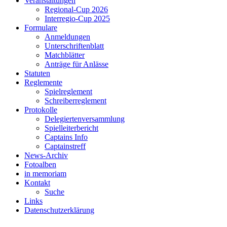
Veranstaltungen
Regional-Cup 2026
Interregio-Cup 2025
Formulare
Anmeldungen
Unterschriftenblatt
Matchblätter
Anträge für Anlässe
Statuten
Reglemente
Spielreglement
Schreiberreglement
Protokolle
Delegiertenversammlung
Spielleiterbericht
Captains Info
Captainstreff
News-Archiv
Fotoalben
in memoriam
Kontakt
Suche
Links
Datenschutzerklärung