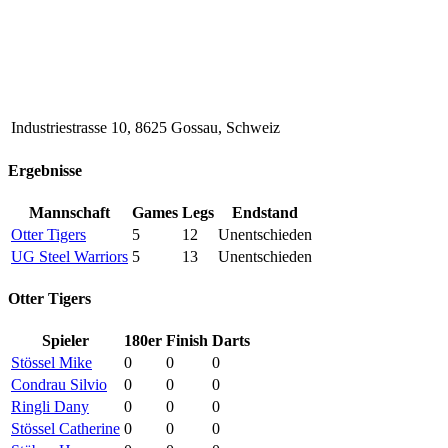
Industriestrasse 10, 8625 Gossau, Schweiz
Ergebnisse
Mannschaft
Games
Legs
Endstand
Otter Tigers
5
12
Unentschieden
UG Steel Warriors
5
13
Unentschieden
Otter Tigers
Spieler
180er
Finish
Darts
Stössel Mike
0
0
0
Condrau Silvio
0
0
0
Ringli Dany
0
0
0
Stössel Catherine
0
0
0