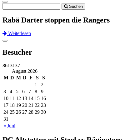
Toggle
Suchen
navigation
Rabä Darter stoppen die Rangers
Weiterlesen
Previous
Next
Toggle
navigation
Besucher
8613137
August 2026
M
D
M
D
F
S
S
1
2
3
4
5
6
7
8
9
10
11
12
13
14
15
16
17
18
19
20
21
22
23
24
25
26
27
28
29
30
31
« Juni
DC Altstetten mit Steel vs Räginators