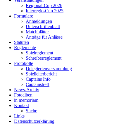
Veranstaltungen
Regional-Cup 2026
Interregio-Cup 2025
Formulare
Anmeldungen
Unterschriftenblatt
Matchblätter
Anträge für Anlässe
Statuten
Reglemente
Spielreglement
Schreiberreglement
Protokolle
Delegiertenversammlung
Spielleiterbericht
Captains Info
Captainstreff
News-Archiv
Fotoalben
in memoriam
Kontakt
Suche
Links
Datenschutzerklärung