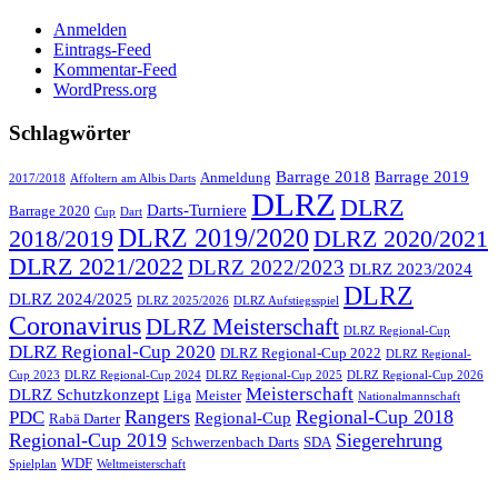
Anmelden
Eintrags-Feed
Kommentar-Feed
WordPress.org
Schlagwörter
Barrage 2018
Barrage 2019
Anmeldung
2017/2018
Affoltern am Albis Darts
DLRZ
DLRZ
Darts-Turniere
Barrage 2020
Cup
Dart
DLRZ 2019/2020
2018/2019
DLRZ 2020/2021
DLRZ 2021/2022
DLRZ 2022/2023
DLRZ 2023/2024
DLRZ
DLRZ 2024/2025
DLRZ 2025/2026
DLRZ Aufstiegsspiel
Coronavirus
DLRZ Meisterschaft
DLRZ Regional-Cup
DLRZ Regional-Cup 2020
DLRZ Regional-Cup 2022
DLRZ Regional-
Cup 2023
DLRZ Regional-Cup 2024
DLRZ Regional-Cup 2025
DLRZ Regional-Cup 2026
Meisterschaft
DLRZ Schutzkonzept
Liga
Meister
Nationalmannschaft
Rangers
Regional-Cup 2018
PDC
Regional-Cup
Rabä Darter
Regional-Cup 2019
Siegerehrung
Schwerzenbach Darts
SDA
WDF
Spielplan
Weltmeisterschaft