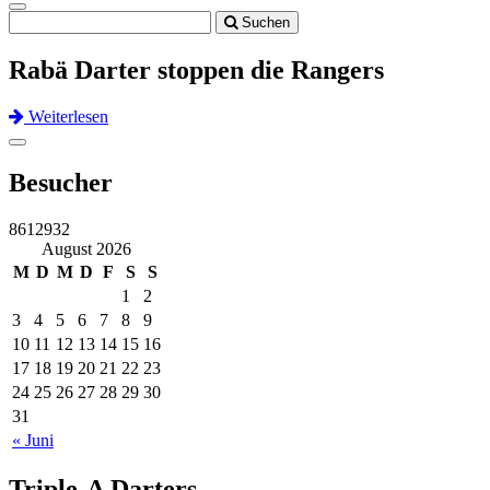
Toggle
Suchen
navigation
Rabä Darter stoppen die Rangers
Weiterlesen
Previous
Next
Toggle
navigation
Besucher
8612932
August 2026
M
D
M
D
F
S
S
1
2
3
4
5
6
7
8
9
10
11
12
13
14
15
16
17
18
19
20
21
22
23
24
25
26
27
28
29
30
31
« Juni
Triple-A Darters