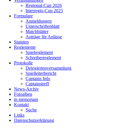
Veranstaltungen
Regional-Cup 2026
Interregio-Cup 2025
Formulare
Anmeldungen
Unterschriftenblatt
Matchblätter
Anträge für Anlässe
Statuten
Reglemente
Spielreglement
Schreiberreglement
Protokolle
Delegiertenversammlung
Spielleiterbericht
Captains Info
Captainstreff
News-Archiv
Fotoalben
in memoriam
Kontakt
Suche
Links
Datenschutzerklärung