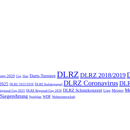
DLRZ
DLRZ 2018/2019
Darts-Turniere
rage 2020
Cup
Dart
DLRZ Coronavirus
DLR
2025
DLRZ 2025/2026
DLRZ Aufstiegsspiel
Me
DLRZ Schutzkonzept
Liga
Meister
egional-Cup 2025
DLRZ Regional-Cup 2026
Siegerehrung
WDF
Spielplan
Weltmeisterschaft