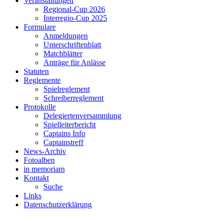
Veranstaltungen
Regional-Cup 2026
Interregio-Cup 2025
Formulare
Anmeldungen
Unterschriftenblatt
Matchblätter
Anträge für Anlässe
Statuten
Reglemente
Spielreglement
Schreiberreglement
Protokolle
Delegiertenversammlung
Spielleiterbericht
Captains Info
Captainstreff
News-Archiv
Fotoalben
in memoriam
Kontakt
Suche
Links
Datenschutzerklärung