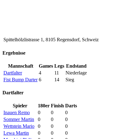
Spittelhölzlistrasse 1, 8105 Regensdorf, Schweiz
Ergebnisse
Mannschaft
Games
Legs
Endstand
Dartfalter
4
11
Niederlage
Fist Bump Darter
6
14
Sieg
Dartfalter
Spieler
180er
Finish
Darts
Inauen Remo
0
0
0
Sommer Martin
0
0
0
Wettstein Mario
0
0
0
Lewa Martin
0
0
0