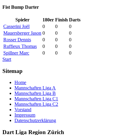
Fist Bump Darter
Spieler
180er
Finish
Darts
Casserini Joël
0
0
0
Mauersberger Jason
0
0
0
Rosser Dennis
0
0
0
Ruffieux Thomas
0
0
0
Spillner Marc
0
0
0
Start
Sitemap
Home
Mannschaften Liga A
Mannschaften Liga B
Mannschaften Liga C1
Mannschaften Liga C2
Vorstand
Impressum
Datenschutzerklärung
Dart Liga Region Zürich