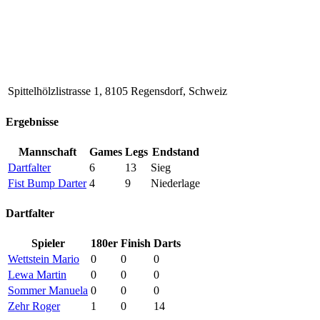
Spittelhölzlistrasse 1, 8105 Regensdorf, Schweiz
Ergebnisse
Mannschaft
Games
Legs
Endstand
Dartfalter
6
13
Sieg
Fist Bump Darter
4
9
Niederlage
Dartfalter
Spieler
180er
Finish
Darts
Wettstein Mario
0
0
0
Lewa Martin
0
0
0
Sommer Manuela
0
0
0
Zehr Roger
1
0
14