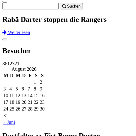
Toggle
Suchen
navigation
Rabä Darter stoppen die Rangers
Weiterlesen
Previous
Next
Toggle
navigation
Besucher
8612321
August 2026
M
D
M
D
F
S
S
1
2
3
4
5
6
7
8
9
10
11
12
13
14
15
16
17
18
19
20
21
22
23
24
25
26
27
28
29
30
31
« Juni
Dartfalter vs Fist Bump Darter