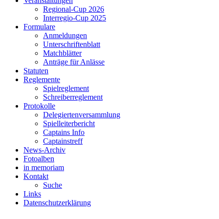
Veranstaltungen
Regional-Cup 2026
Interregio-Cup 2025
Formulare
Anmeldungen
Unterschriftenblatt
Matchblätter
Anträge für Anlässe
Statuten
Reglemente
Spielreglement
Schreiberreglement
Protokolle
Delegiertenversammlung
Spielleiterbericht
Captains Info
Captainstreff
News-Archiv
Fotoalben
in memoriam
Kontakt
Suche
Links
Datenschutzerklärung