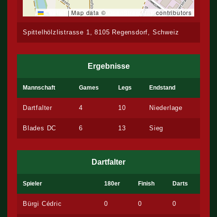
Leaflet
|
Map data ©
OpenStreetMap
contributors
Spittelhölzlistrasse 1, 8105 Regensdorf, Schweiz
Ergebnisse
Mannschaft
Games
Legs
Endstand
Dartfalter
4
10
Niederlage
Blades DC
6
13
Sieg
Dartfalter
Spieler
180er
Finish
Darts
Bürgi Cédric
0
0
0