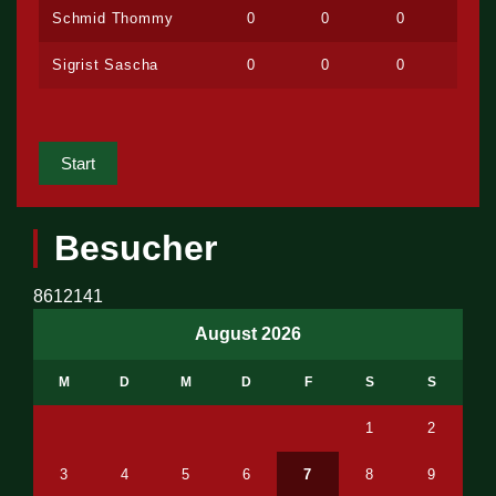
Schmid Thommy
0
0
0
Sigrist Sascha
0
0
0
Start
Besucher
8612141
August 2026
M
D
M
D
F
S
S
1
2
3
4
5
6
7
8
9