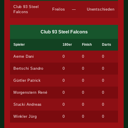
Club 93 Steel
Freilos
—
Unentschieden
Falcons
Club 93 Steel Falcons
Spieler
180er
Finish
Darts
Aerne Dani
0
0
0
Bertschi Sandro
0
0
0
Gürtler Patrick
0
0
0
Morgenstern René
0
0
0
Stucki Andreas
0
0
0
Winkler Jürg
0
0
0