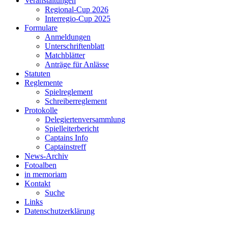
Veranstaltungen
Regional-Cup 2026
Interregio-Cup 2025
Formulare
Anmeldungen
Unterschriftenblatt
Matchblätter
Anträge für Anlässe
Statuten
Reglemente
Spielreglement
Schreiberreglement
Protokolle
Delegiertenversammlung
Spielleiterbericht
Captains Info
Captainstreff
News-Archiv
Fotoalben
in memoriam
Kontakt
Suche
Links
Datenschutzerklärung