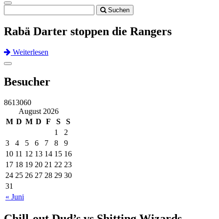
Toggle
Suchen
navigation
Rabä Darter stoppen die Rangers
Weiterlesen
Previous
Next
Toggle
navigation
Besucher
8613060
August 2026
M
D
M
D
F
S
S
1
2
3
4
5
6
7
8
9
10
11
12
13
14
15
16
17
18
19
20
21
22
23
24
25
26
27
28
29
30
31
« Juni
Chill-out Dud’s vs Shitting Wizards