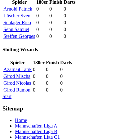
Spieler
180er
Finish
Darts
Arnold Patrick
0
0
0
Lüscher Sven
0
0
0
Schlager Rico
0
0
0
Senn Samuel
0
0
0
Steffen Georges
0
0
0
Shitting Wizards
Spieler
180er
Finish
Darts
Azarnait Tarik
0
0
0
Girod Mischa
0
0
0
Girod Nicolas
0
0
0
Girod Ramon
0
0
0
Start
Sitemap
Home
Mannschaften Liga A
Mannschaften Liga B
Mannschaften Liga C1