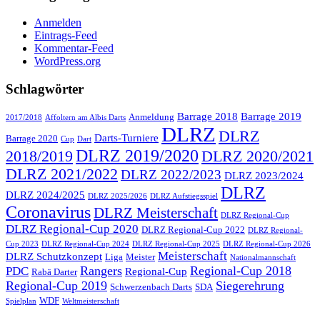
Anmelden
Eintrags-Feed
Kommentar-Feed
WordPress.org
Schlagwörter
Barrage 2018
Barrage 2019
Anmeldung
2017/2018
Affoltern am Albis Darts
DLRZ
DLRZ
Darts-Turniere
Barrage 2020
Cup
Dart
DLRZ 2019/2020
2018/2019
DLRZ 2020/2021
DLRZ 2021/2022
DLRZ 2022/2023
DLRZ 2023/2024
DLRZ
DLRZ 2024/2025
DLRZ 2025/2026
DLRZ Aufstiegsspiel
Coronavirus
DLRZ Meisterschaft
DLRZ Regional-Cup
DLRZ Regional-Cup 2020
DLRZ Regional-Cup 2022
DLRZ Regional-
Cup 2023
DLRZ Regional-Cup 2024
DLRZ Regional-Cup 2025
DLRZ Regional-Cup 2026
Meisterschaft
DLRZ Schutzkonzept
Liga
Meister
Nationalmannschaft
Rangers
Regional-Cup 2018
PDC
Regional-Cup
Rabä Darter
Regional-Cup 2019
Siegerehrung
Schwerzenbach Darts
SDA
WDF
Spielplan
Weltmeisterschaft