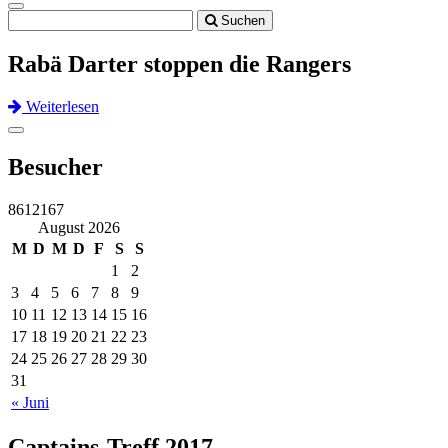
Toggle
Suchen
navigation
Rabä Darter stoppen die Rangers
Weiterlesen
Previous
Next
Toggle
navigation
Besucher
8612167
August 2026
M
D
M
D
F
S
S
1
2
3
4
5
6
7
8
9
10
11
12
13
14
15
16
17
18
19
20
21
22
23
24
25
26
27
28
29
30
31
« Juni
Captains-Treff 2017