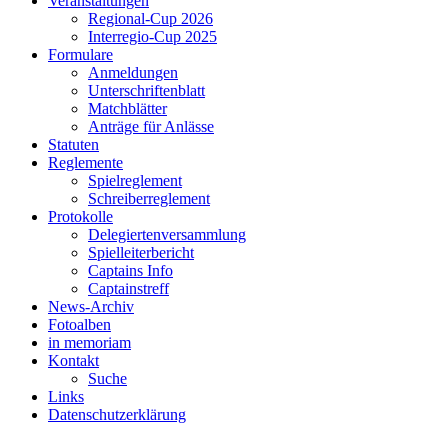
Veranstaltungen
Regional-Cup 2026
Interregio-Cup 2025
Formulare
Anmeldungen
Unterschriftenblatt
Matchblätter
Anträge für Anlässe
Statuten
Reglemente
Spielreglement
Schreiberreglement
Protokolle
Delegiertenversammlung
Spielleiterbericht
Captains Info
Captainstreff
News-Archiv
Fotoalben
in memoriam
Kontakt
Suche
Links
Datenschutzerklärung