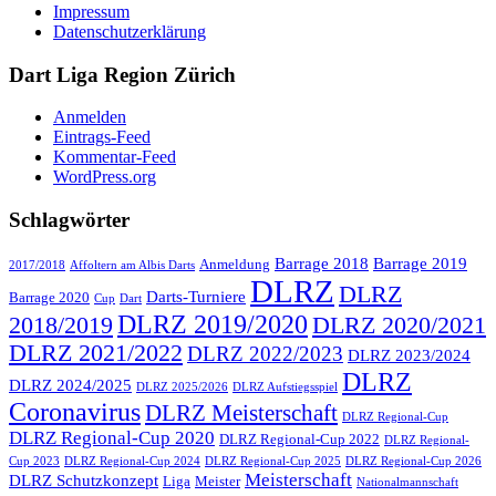
Impressum
Datenschutzerklärung
Dart Liga Region Zürich
Anmelden
Eintrags-Feed
Kommentar-Feed
WordPress.org
Schlagwörter
Barrage 2018
Barrage 2019
Anmeldung
2017/2018
Affoltern am Albis Darts
DLRZ
DLRZ
Darts-Turniere
Barrage 2020
Cup
Dart
DLRZ 2019/2020
2018/2019
DLRZ 2020/2021
DLRZ 2021/2022
DLRZ 2022/2023
DLRZ 2023/2024
DLRZ
DLRZ 2024/2025
DLRZ 2025/2026
DLRZ Aufstiegsspiel
Coronavirus
DLRZ Meisterschaft
DLRZ Regional-Cup
DLRZ Regional-Cup 2020
DLRZ Regional-Cup 2022
DLRZ Regional-
Cup 2023
DLRZ Regional-Cup 2024
DLRZ Regional-Cup 2025
DLRZ Regional-Cup 2026
Meisterschaft
DLRZ Schutzkonzept
Liga
Meister
Nationalmannschaft