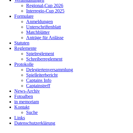
Veranstaltungen
Regional-Cup 2026
Interregio-Cup 2025
Formulare
Anmeldungen
Unterschriftenblatt
Matchblätter
Anträge für Anlässe
Statuten
Reglemente
Spielreglement
Schreiberreglement
Protokolle
Delegiertenversammlung
Spielleiterbericht
Captains Info
Captainstreff
News-Archiv
Fotoalben
in memoriam
Kontakt
Suche
Links
Datenschutzerklärung