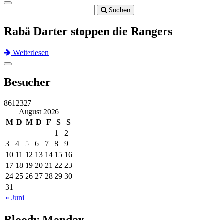
Toggle
Suchen
navigation
Rabä Darter stoppen die Rangers
Weiterlesen
Previous
Next
Toggle
navigation
Besucher
8612327
August 2026
M
D
M
D
F
S
S
1
2
3
4
5
6
7
8
9
10
11
12
13
14
15
16
17
18
19
20
21
22
23
24
25
26
27
28
29
30
31
« Juni
Bloody Monday