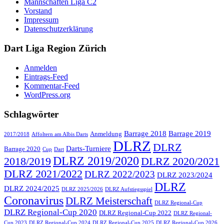
Mannschaften Liga C2
Vorstand
Impressum
Datenschutzerklärung
Dart Liga Region Zürich
Anmelden
Eintrags-Feed
Kommentar-Feed
WordPress.org
Schlagwörter
Barrage 2018
Barrage 2019
Anmeldung
2017/2018
Affoltern am Albis Darts
DLRZ
DLRZ
Darts-Turniere
Barrage 2020
Cup
Dart
DLRZ 2019/2020
2018/2019
DLRZ 2020/2021
DLRZ 2021/2022
DLRZ 2022/2023
DLRZ 2023/2024
DLRZ
DLRZ 2024/2025
DLRZ 2025/2026
DLRZ Aufstiegsspiel
Coronavirus
DLRZ Meisterschaft
DLRZ Regional-Cup
DLRZ Regional-Cup 2020
DLRZ Regional-Cup 2022
DLRZ Regional-
Cup 2023
DLRZ Regional-Cup 2024
DLRZ Regional-Cup 2025
DLRZ Regional-Cup 2026