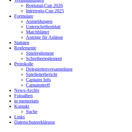
Veranstaltungen
Regional-Cup 2026
Interregio-Cup 2025
Formulare
Anmeldungen
Unterschriftenblatt
Matchblätter
Anträge für Anlässe
Statuten
Reglemente
Spielreglement
Schreiberreglement
Protokolle
Delegiertenversammlung
Spielleiterbericht
Captains Info
Captainstreff
News-Archiv
Fotoalben
in memoriam
Kontakt
Suche
Links
Datenschutzerklärung