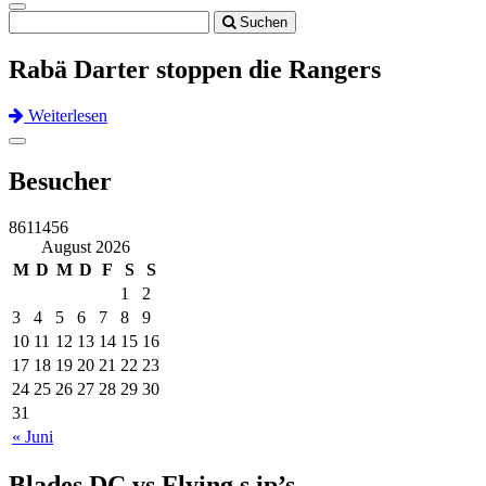
Toggle
Suchen
navigation
Rabä Darter stoppen die Rangers
Weiterlesen
Previous
Next
Toggle
navigation
Besucher
8611456
August 2026
M
D
M
D
F
S
S
1
2
3
4
5
6
7
8
9
10
11
12
13
14
15
16
17
18
19
20
21
22
23
24
25
26
27
28
29
30
31
« Juni
Blades DC vs Flying s.ip’s