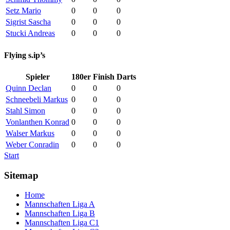
Setz Mario
0
0
0
Sigrist Sascha
0
0
0
Stucki Andreas
0
0
0
Flying s.ip’s
Spieler
180er
Finish
Darts
Quinn Declan
0
0
0
Schneebeli Markus
0
0
0
Stahl Simon
0
0
0
Vonlanthen Konrad
0
0
0
Walser Markus
0
0
0
Weber Conradin
0
0
0
Start
Sitemap
Home
Mannschaften Liga A
Mannschaften Liga B
Mannschaften Liga C1