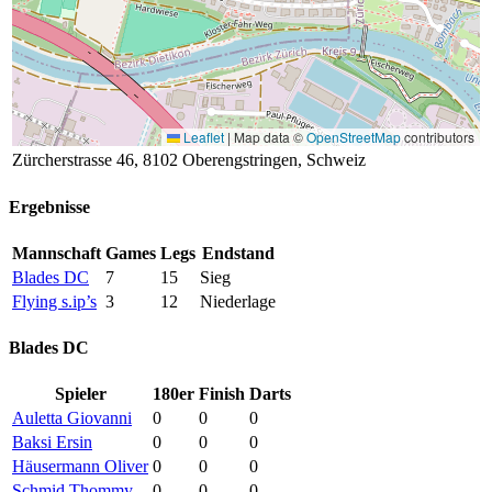
Leaflet
|
Map data ©
OpenStreetMap
contributors
Zürcherstrasse 46, 8102 Oberengstringen, Schweiz
Ergebnisse
Mannschaft
Games
Legs
Endstand
Blades DC
7
15
Sieg
Flying s.ip’s
3
12
Niederlage
Blades DC
Spieler
180er
Finish
Darts
Auletta Giovanni
0
0
0
Baksi Ersin
0
0
0
Häusermann Oliver
0
0
0
Schmid Thommy
0
0
0