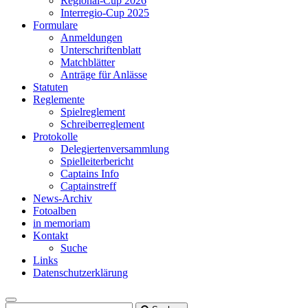
Regional-Cup 2026
Interregio-Cup 2025
Formulare
Anmeldungen
Unterschriftenblatt
Matchblätter
Anträge für Anlässe
Statuten
Reglemente
Spielreglement
Schreiberreglement
Protokolle
Delegiertenversammlung
Spielleiterbericht
Captains Info
Captainstreff
News-Archiv
Fotoalben
in memoriam
Kontakt
Suche
Links
Datenschutzerklärung
Toggle