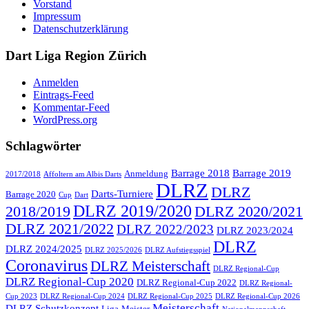
Vorstand
Impressum
Datenschutzerklärung
Dart Liga Region Zürich
Anmelden
Eintrags-Feed
Kommentar-Feed
WordPress.org
Schlagwörter
Barrage 2018
Barrage 2019
Anmeldung
2017/2018
Affoltern am Albis Darts
DLRZ
DLRZ
Darts-Turniere
Barrage 2020
Cup
Dart
DLRZ 2019/2020
2018/2019
DLRZ 2020/2021
DLRZ 2021/2022
DLRZ 2022/2023
DLRZ 2023/2024
DLRZ
DLRZ 2024/2025
DLRZ 2025/2026
DLRZ Aufstiegsspiel
Coronavirus
DLRZ Meisterschaft
DLRZ Regional-Cup
DLRZ Regional-Cup 2020
DLRZ Regional-Cup 2022
DLRZ Regional-
Cup 2023
DLRZ Regional-Cup 2024
DLRZ Regional-Cup 2025
DLRZ Regional-Cup 2026
Meisterschaft
DLRZ Schutzkonzept
Liga
Meister