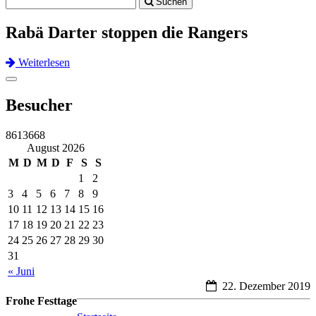
Suchen
navigation
Rabä Darter stoppen die Rangers
Weiterlesen
Previous
Next
Toggle
navigation
Besucher
8613668
August 2026
M
D
M
D
F
S
S
1
2
3
4
5
6
7
8
9
10
11
12
13
14
15
16
17
18
19
20
21
22
23
24
25
26
27
28
29
30
31
« Juni
22. Dezember 2019
Frohe Festtage