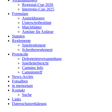
Veranstaltungen
Regional-Cup 2026
Interregio-Cup 2025
Formulare
Anmeldungen
Unterschriftenblatt
Matchblätter
Anträge für Anlässe
Statuten
Reglemente
Spielreglement
Schreiberreglement
Protokolle
Delegiertenversammlung
Spielleiterbericht
Captains Info
Captainstreff
News-Archiv
Fotoalben
in memoriam
Kontakt
Suche
Links
Datenschutzerklärung