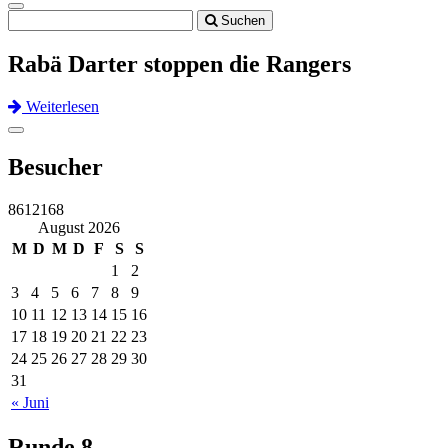
Toggle
Suchen
navigation
Rabä Darter stoppen die Rangers
Weiterlesen
Previous
Next
Toggle
navigation
Besucher
8612168
August 2026
M
D
M
D
F
S
S
1
2
3
4
5
6
7
8
9
10
11
12
13
14
15
16
17
18
19
20
21
22
23
24
25
26
27
28
29
30
31
« Juni
Runde 8