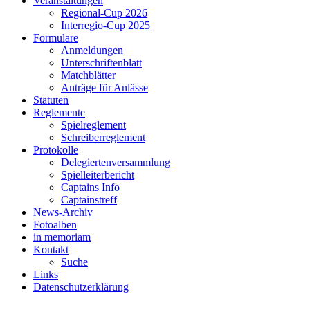
Veranstaltungen
Regional-Cup 2026
Interregio-Cup 2025
Formulare
Anmeldungen
Unterschriftenblatt
Matchblätter
Anträge für Anlässe
Statuten
Reglemente
Spielreglement
Schreiberreglement
Protokolle
Delegiertenversammlung
Spielleiterbericht
Captains Info
Captainstreff
News-Archiv
Fotoalben
in memoriam
Kontakt
Suche
Links
Datenschutzerklärung