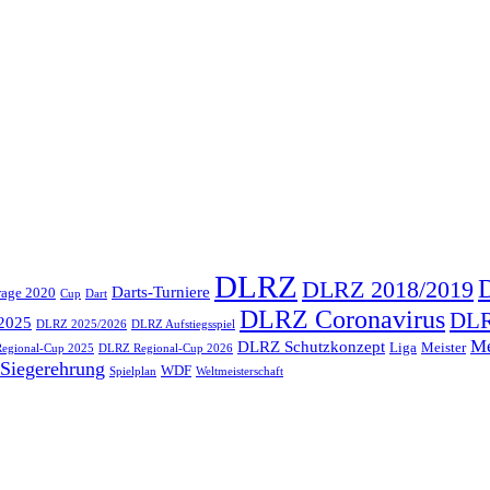
DLRZ
DLRZ 2018/2019
Darts-Turniere
rage 2020
Cup
Dart
DLRZ Coronavirus
DLR
2025
DLRZ 2025/2026
DLRZ Aufstiegsspiel
Me
DLRZ Schutzkonzept
Liga
Meister
egional-Cup 2025
DLRZ Regional-Cup 2026
Siegerehrung
WDF
Spielplan
Weltmeisterschaft