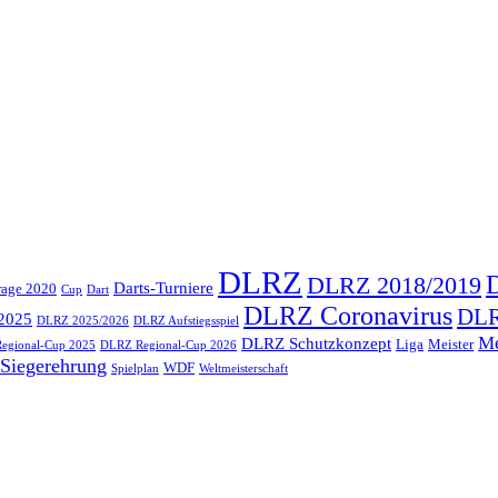
DLRZ
DLRZ 2018/2019
Darts-Turniere
rage 2020
Cup
Dart
DLRZ Coronavirus
DLR
2025
DLRZ 2025/2026
DLRZ Aufstiegsspiel
Me
DLRZ Schutzkonzept
Liga
Meister
egional-Cup 2025
DLRZ Regional-Cup 2026
Siegerehrung
WDF
Spielplan
Weltmeisterschaft