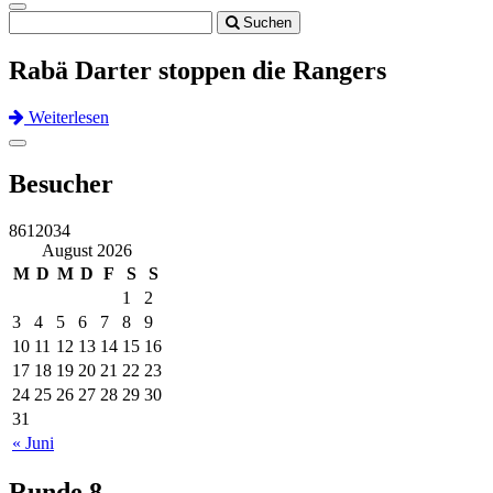
Toggle
Suchen
navigation
Rabä Darter stoppen die Rangers
Weiterlesen
Previous
Next
Toggle
navigation
Besucher
8612034
August 2026
M
D
M
D
F
S
S
1
2
3
4
5
6
7
8
9
10
11
12
13
14
15
16
17
18
19
20
21
22
23
24
25
26
27
28
29
30
31
« Juni
Runde 8