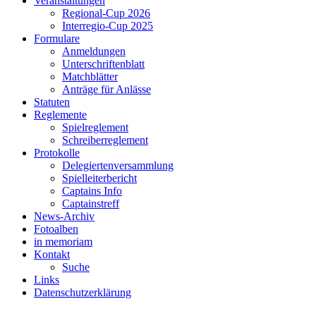
Veranstaltungen
Regional-Cup 2026
Interregio-Cup 2025
Formulare
Anmeldungen
Unterschriftenblatt
Matchblätter
Anträge für Anlässe
Statuten
Reglemente
Spielreglement
Schreiberreglement
Protokolle
Delegiertenversammlung
Spielleiterbericht
Captains Info
Captainstreff
News-Archiv
Fotoalben
in memoriam
Kontakt
Suche
Links
Datenschutzerklärung