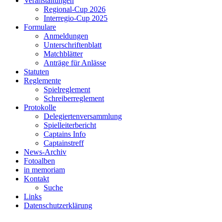
Veranstaltungen
Regional-Cup 2026
Interregio-Cup 2025
Formulare
Anmeldungen
Unterschriftenblatt
Matchblätter
Anträge für Anlässe
Statuten
Reglemente
Spielreglement
Schreiberreglement
Protokolle
Delegiertenversammlung
Spielleiterbericht
Captains Info
Captainstreff
News-Archiv
Fotoalben
in memoriam
Kontakt
Suche
Links
Datenschutzerklärung