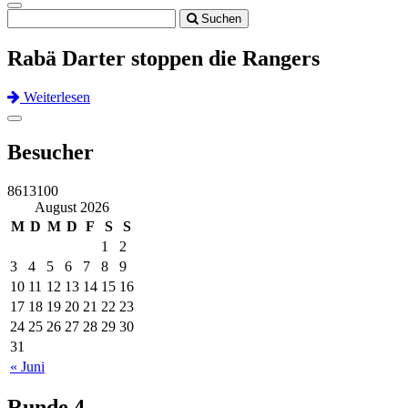
Toggle
Suchen
navigation
Rabä Darter stoppen die Rangers
Weiterlesen
Previous
Next
Toggle
navigation
Besucher
8613100
August 2026
M
D
M
D
F
S
S
1
2
3
4
5
6
7
8
9
10
11
12
13
14
15
16
17
18
19
20
21
22
23
24
25
26
27
28
29
30
31
« Juni
Runde 4