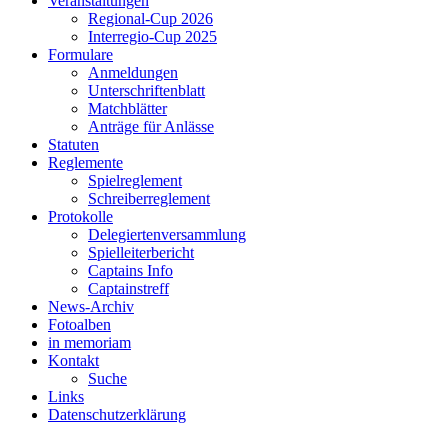
Veranstaltungen
Regional-Cup 2026
Interregio-Cup 2025
Formulare
Anmeldungen
Unterschriftenblatt
Matchblätter
Anträge für Anlässe
Statuten
Reglemente
Spielreglement
Schreiberreglement
Protokolle
Delegiertenversammlung
Spielleiterbericht
Captains Info
Captainstreff
News-Archiv
Fotoalben
in memoriam
Kontakt
Suche
Links
Datenschutzerklärung