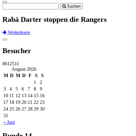
Toggle
Suchen
navigation
Rabä Darter stoppen die Rangers
Weiterlesen
Previous
Next
Toggle
navigation
Besucher
8612511
August 2026
M
D
M
D
F
S
S
1
2
3
4
5
6
7
8
9
10
11
12
13
14
15
16
17
18
19
20
21
22
23
24
25
26
27
28
29
30
31
« Juni
Runde 14