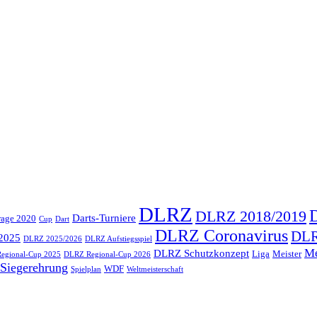
DLRZ
DLRZ 2018/2019
Darts-Turniere
rage 2020
Cup
Dart
DLRZ Coronavirus
DLR
2025
DLRZ 2025/2026
DLRZ Aufstiegsspiel
Me
DLRZ Schutzkonzept
Liga
Meister
egional-Cup 2025
DLRZ Regional-Cup 2026
Siegerehrung
WDF
Spielplan
Weltmeisterschaft