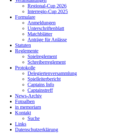
Veranstaltungen
Regional-Cup 2026
Interregio-Cup 2025
Formulare
Anmeldungen
Unterschriftenblatt
Matchblätter
Anträge für Anlässe
Statuten
Reglemente
Spielreglement
Schreiberreglement
Protokolle
Delegiertenversammlung
Spielleiterbericht
Captains Info
Captainstreff
News-Archiv
Fotoalben
in memoriam
Kontakt
Suche
Links
Datenschutzerklärung