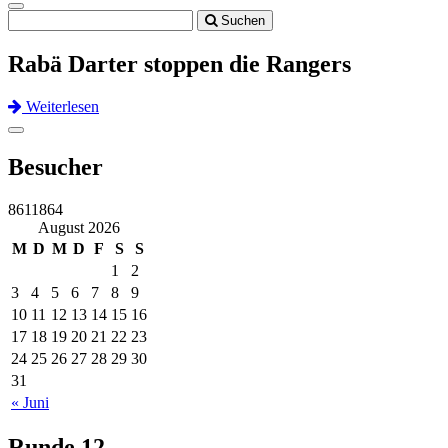
Toggle
Suchen
navigation
Rabä Darter stoppen die Rangers
Weiterlesen
Previous
Next
Toggle
navigation
Besucher
8611864
August 2026
M
D
M
D
F
S
S
1
2
3
4
5
6
7
8
9
10
11
12
13
14
15
16
17
18
19
20
21
22
23
24
25
26
27
28
29
30
31
« Juni
Runde 12