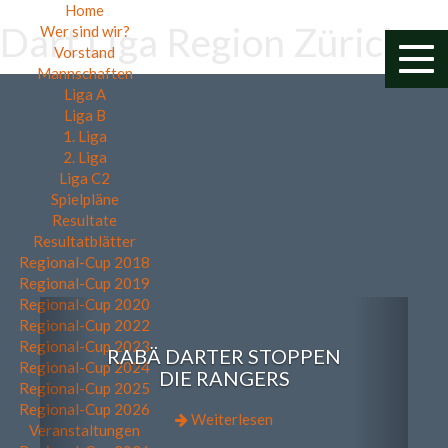
Home
Dart Liga Region Zürich
Wer sind wir?
Vorstand
Togg
Mannschaften
navi
Liga A
Liga B
1. Liga
2. Liga
Liga C2
Spielpläne
Resultate
Resultatblätter
Regional-Cup 2018
Regional-Cup 2019
Regional-Cup 2020
Previous
Next
Regional-Cup 2022
Regional-Cup 2023
RABÄ DARTER STOPPEN
Regional-Cup 2024
DIE RANGERS
Regional-Cup 2025
Regional-Cup 2026
Weiterlesen
Veranstaltungen