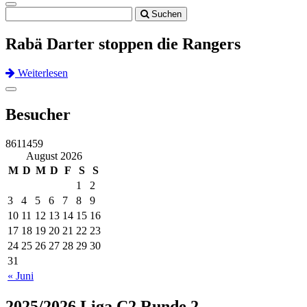
Toggle
Suchen
navigation
Rabä Darter stoppen die Rangers
Weiterlesen
Previous
Next
Toggle
navigation
Besucher
8611459
August 2026
M
D
M
D
F
S
S
1
2
3
4
5
6
7
8
9
10
11
12
13
14
15
16
17
18
19
20
21
22
23
24
25
26
27
28
29
30
31
« Juni
2025/2026 Liga C2 Runde 2