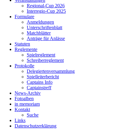
Veranstaltungen
Regional-Cup 2026
Interregio-Cup 2025
Formulare
Anmeldungen
Unterschriftenblatt
Matchblätter
Anträge für Anlässe
Statuten
Reglemente
Spielreglement
Schreiberreglement
Protokolle
Delegiertenversammlung
Spielleiterbericht
Captains Info
Captainstreff
News-Archiv
Fotoalben
in memoriam
Kontakt
Suche
Links
Datenschutzerklärung