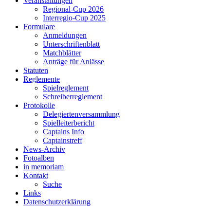
Veranstaltungen
Regional-Cup 2026
Interregio-Cup 2025
Formulare
Anmeldungen
Unterschriftenblatt
Matchblätter
Anträge für Anlässe
Statuten
Reglemente
Spielreglement
Schreiberreglement
Protokolle
Delegiertenversammlung
Spielleiterbericht
Captains Info
Captainstreff
News-Archiv
Fotoalben
in memoriam
Kontakt
Suche
Links
Datenschutzerklärung