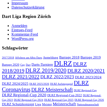
Impressum
Datenschutzerklärung
Dart Liga Region Zürich
Anmelden
Eintrags-Feed
Kommentar-Feed
WordPress.org
Schlagwörter
Barrage 2018
Barrage 2019
Anmeldung
2017/2018
Affoltern am Albis Darts
DLRZ
DLRZ
Darts-Turniere
Barrage 2020
Cup
Dart
DLRZ 2019/2020
2018/2019
DLRZ 2020/2021
DLRZ 2021/2022
DLRZ 2022/2023
DLRZ 2023/2024
DLRZ
DLRZ 2024/2025
DLRZ 2025/2026
DLRZ Aufstiegsspiel
Coronavirus
DLRZ Meisterschaft
DLRZ Regional-Cup
DLRZ Regional-Cup 2020
DLRZ Regional-Cup 2022
DLRZ Regional-
Cup 2023
DLRZ Regional-Cup 2024
DLRZ Regional-Cup 2025
DLRZ Regional-Cup 2026
Meisterschaft
DLRZ Schutzkonzept
Liga
Meister
Nationalmannschaft