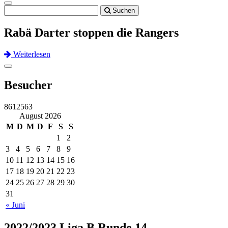
Toggle
Suchen
navigation
Rabä Darter stoppen die Rangers
Weiterlesen
Previous
Next
Toggle
navigation
Besucher
8612563
August 2026
M
D
M
D
F
S
S
1
2
3
4
5
6
7
8
9
10
11
12
13
14
15
16
17
18
19
20
21
22
23
24
25
26
27
28
29
30
31
« Juni
2022/2023 Liga B Runde 14