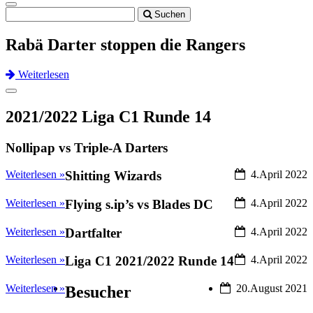
Toggle
Suchen
navigation
Rabä Darter stoppen die Rangers
Weiterlesen
Previous
Next
Toggle
navigation
2021/2022 Liga C1 Runde 14
Nollipap vs Triple-A Darters
Weiterlesen »
Shitting Wizards
4.April 2022
Weiterlesen »
Flying s.ip’s vs Blades DC
4.April 2022
Weiterlesen »
Dartfalter
4.April 2022
Weiterlesen »
Liga C1 2021/2022 Runde 14
4.April 2022
Weiterlesen »
20.August 2021
Besucher