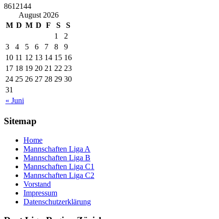
8612144
August 2026
M
D
M
D
F
S
S
1
2
3
4
5
6
7
8
9
10
11
12
13
14
15
16
17
18
19
20
21
22
23
24
25
26
27
28
29
30
31
« Juni
Sitemap
Home
Mannschaften Liga A
Mannschaften Liga B
Mannschaften Liga C1
Mannschaften Liga C2
Vorstand
Impressum
Datenschutzerklärung