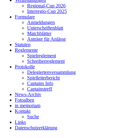
Veranstaltungen
Regional-Cup 2026
Interregio-Cup 2025
Formulare
Anmeldungen
Unterschriftenblatt
Matchblätter
Anträge für Anlässe
Statuten
Reglemente
Spielreglement
Schreiberreglement
Protokolle
Delegiertenversammlung
Spielleiterbericht
Captains Info
Captainstreff
News-Archiv
Fotoalben
in memoriam
Kontakt
Suche
Links
Datenschutzerklärung