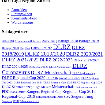
Dart Liga Region Zürich
Anmelden
Eintrags-Feed
Kommentar-Feed
WordPress.org
Schlagwörter
Barrage 2018
Barrage 2019
Anmeldung
2017/2018
Affoltern am Albis Darts
DLRZ
DLRZ
Darts-Turniere
Barrage 2020
Cup
Dart
DLRZ 2019/2020
2018/2019
DLRZ 2020/2021
DLRZ 2021/2022
DLRZ 2022/2023
DLRZ 2023/2024
DLRZ
DLRZ 2024/2025
DLRZ 2025/2026
DLRZ Aufstiegsspiel
Coronavirus
DLRZ Meisterschaft
DLRZ Regional-Cup
DLRZ Regional-Cup 2020
DLRZ Regional-Cup 2022
DLRZ Regional-
Cup 2023
DLRZ Regional-Cup 2024
DLRZ Regional-Cup 2025
DLRZ Regional-Cup 2026
Meisterschaft
DLRZ Schutzkonzept
Liga
Meister
Nationalmannschaft
Rangers
Regional-Cup 2018
PDC
Regional-Cup
Rabä Darter
Regional-Cup 2019
Siegerehrung
Schwerzenbach Darts
SDA
WDF
Spielplan
Weltmeisterschaft