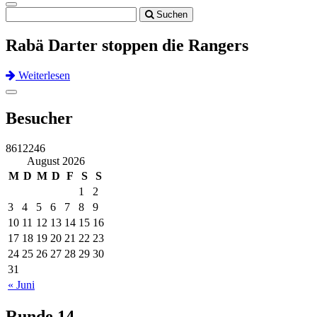
Toggle
Suchen
navigation
Rabä Darter stoppen die Rangers
Weiterlesen
Previous
Next
Toggle
navigation
Besucher
8612246
August 2026
M
D
M
D
F
S
S
1
2
3
4
5
6
7
8
9
10
11
12
13
14
15
16
17
18
19
20
21
22
23
24
25
26
27
28
29
30
31
« Juni
Runde 14