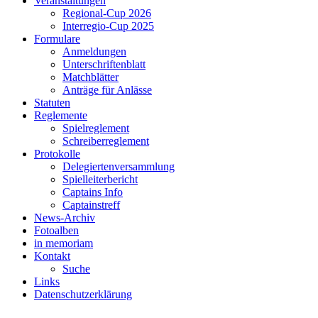
Veranstaltungen
Regional-Cup 2026
Interregio-Cup 2025
Formulare
Anmeldungen
Unterschriftenblatt
Matchblätter
Anträge für Anlässe
Statuten
Reglemente
Spielreglement
Schreiberreglement
Protokolle
Delegiertenversammlung
Spielleiterbericht
Captains Info
Captainstreff
News-Archiv
Fotoalben
in memoriam
Kontakt
Suche
Links
Datenschutzerklärung