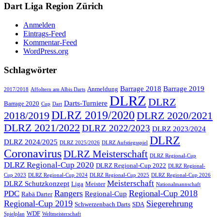
Dart Liga Region Zürich
Anmelden
Eintrags-Feed
Kommentar-Feed
WordPress.org
Schlagwörter
Barrage 2018
Barrage 2019
Anmeldung
2017/2018
Affoltern am Albis Darts
DLRZ
DLRZ
Darts-Turniere
Barrage 2020
Cup
Dart
DLRZ 2019/2020
2018/2019
DLRZ 2020/2021
DLRZ 2021/2022
DLRZ 2022/2023
DLRZ 2023/2024
DLRZ
DLRZ 2024/2025
DLRZ 2025/2026
DLRZ Aufstiegsspiel
Coronavirus
DLRZ Meisterschaft
DLRZ Regional-Cup
DLRZ Regional-Cup 2020
DLRZ Regional-Cup 2022
DLRZ Regional-
Cup 2023
DLRZ Regional-Cup 2024
DLRZ Regional-Cup 2025
DLRZ Regional-Cup 2026
Meisterschaft
DLRZ Schutzkonzept
Liga
Meister
Nationalmannschaft
Rangers
Regional-Cup 2018
PDC
Regional-Cup
Rabä Darter
Regional-Cup 2019
Siegerehrung
Schwerzenbach Darts
SDA
WDF
Spielplan
Weltmeisterschaft