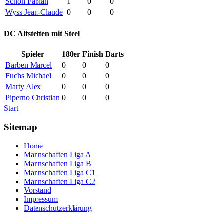
Schön Fabian
1
0
0
Wyss Jean-Claude
0
0
0
DC Altstetten mit Steel
Spieler
180er
Finish
Darts
Barben Marcel
0
0
0
Fuchs Michael
0
0
0
Marty Alex
0
0
0
Piperno Christian
0
0
0
Start
Sitemap
Home
Mannschaften Liga A
Mannschaften Liga B
Mannschaften Liga C1
Mannschaften Liga C2
Vorstand
Impressum
Datenschutzerklärung