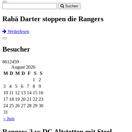
Toggle
Suchen
navigation
Rabä Darter stoppen die Rangers
Weiterlesen
Previous
Next
Toggle
navigation
Besucher
8612459
August 2026
M
D
M
D
F
S
S
1
2
3
4
5
6
7
8
9
10
11
12
13
14
15
16
17
18
19
20
21
22
23
24
25
26
27
28
29
30
31
« Juni
Rangers 2 vs DC Altstetten mit Steel