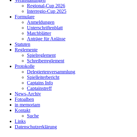
Veranstaltungen
Regional-Cup 2026
Interregio-Cup 2025
Formulare
Anmeldungen
Unterschriftenblatt
Matchblätter
Anträge für Anlässe
Statuten
Reglemente
Spielreglement
Schreiberreglement
Protokolle
Delegiertenversammlung
Spielleiterbericht
Captains Info
Captainstreff
News-Archiv
Fotoalben
in memoriam
Kontakt
Suche
Links
Datenschutzerklärung