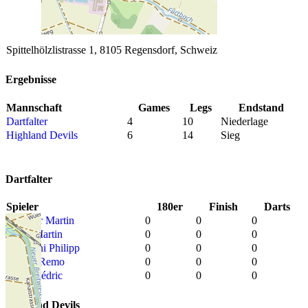
Spittelhölzlistrasse 1, 8105 Regensdorf, Schweiz
Ergebnisse
Mannschaft
Games
Legs
Endstand
Dartfalter
4
10
Niederlage
Highland Devils
6
14
Sieg
Dartfalter
Spieler
180er
Finish
Darts
Sommer Martin
0
0
0
Lewa Martin
0
0
0
Meschini Philipp
0
0
0
Inauen Remo
0
0
0
Bürgi Cédric
0
0
0
Highland Devils