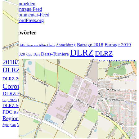
Anmelden
Eintrags-Feed
Kommentar-Feed
WordPress.org
Schlagwörter
Barrage 2018
Barrage 2019
Anmeldung
2017/2018
Affoltern am Albis Darts
DLRZ
DLRZ
Darts-Turniere
Barrage 2020
Cup
Dart
DLRZ 2019/2020
2018/2019
DLRZ 2020/2021
DLRZ 2021/2022
DLRZ 2022/2023
DLRZ 2023/2024
DLRZ
DLRZ 2024/2025
DLRZ 2025/2026
DLRZ Aufstiegsspiel
Coronavirus
DLRZ Meisterschaft
DLRZ Regional-Cup
DLRZ Regional-Cup 2020
DLRZ Regional-Cup 2022
DLRZ Regional-
Cup 2023
DLRZ Regional-Cup 2024
DLRZ Regional-Cup 2025
DLRZ Regional-Cup 2026
Meisterschaft
DLRZ Schutzkonzept
Liga
Meister
Nationalmannschaft
Rangers
Regional-Cup 2018
PDC
Regional-Cup
Rabä Darter
Regional-Cup 2019
Siegerehrung
Schwerzenbach Darts
SDA
WDF
Spielplan
Weltmeisterschaft
© 2026 Dart Liga Region Zürich