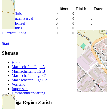
Spieler
180er
Finish
Darts
Kuster Christian
0
0
0
Aschwanden Pascal
0
0
0
Hirzel Michael
0
0
0
Kull Mathias
0
0
0
Lutterotti Silvia
0
0
0
Start
Sitemap
Home
Mannschaften Liga A
Mannschaften Liga B
Mannschaften Liga C1
Mannschaften Liga C2
Vorstand
Impressum
Datenschutzerklärung
Dart Liga Region Zürich