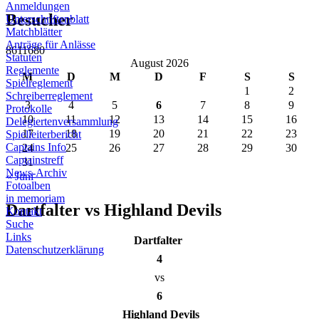
Previous
Next
Anmeldungen
Besucher
Unterschriftenblatt
Matchblätter
Anträge für Anlässe
8611680
Statuten
August 2026
Reglemente
M
D
M
D
F
S
S
Spielreglement
1
2
Schreiberreglement
3
4
5
6
7
8
9
Protokolle
10
11
12
13
14
15
16
Delegiertenversammlung
17
18
19
20
21
22
23
Spielleiterbericht
Captains Info
24
25
26
27
28
29
30
Captainstreff
31
News-Archiv
« Juni
Fotoalben
in memoriam
Dartfalter vs Highland Devils
Kontakt
Suche
Links
Dartfalter
Datenschutzerklärung
4
vs
6
Highland Devils